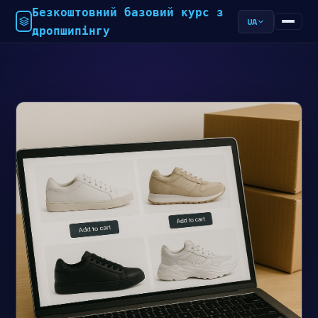
Безкоштовний базовий курс з
UA
дропшипінгу