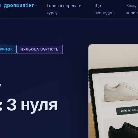
я дропшипінг-
Головні переваги
Що
Кому
курсу
всередині
корис
 РИНОК
НУЛЬОВА ВАРТІСТЬ
у
 З нуля