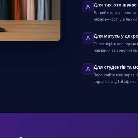
Для тих, хто шукає
Легкий старт у продажах
незалежності у вільний 
Для матусь у декре
Перетворіть час вдома
навчання та ведення бі
Для студентів та м
Заробляйте вже зараз! 
справи в digital сфері.