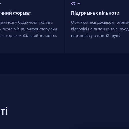
—
03 —
учний формат
Підтримка спільноти
айтесь у будь-який час та з
Обмінюйтесь досвідом, отрим
ь-якого місця, використовуючи
відповіді на питання та знаход
п'ютер чи мобільний телефон.
партнерів у закритій групі.
ті