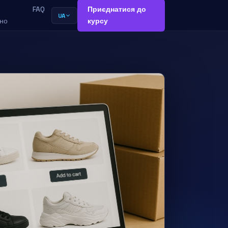
FAQ
Приєднатися до
UA
но
курсу