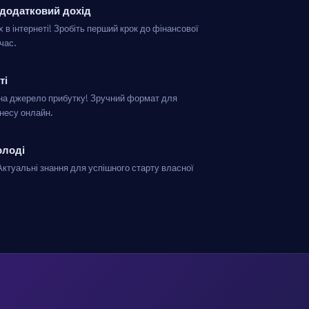
 додатковий дохід
 в інтернеті! Зробіть перший крок до фінансової
час.
ті
 на джерело прибутку! Зручний формат для
знесу онлайн.
олоді
Актуальні знання для успішного старту власної