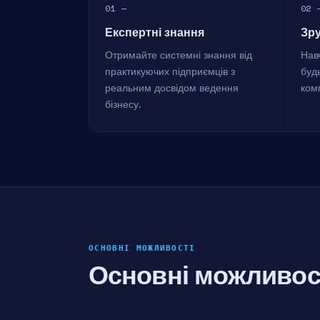
01 —
02 
Експертні знання
Зр
Отримайте системні знання від
Навч
практикуючих підприємців з
буд
реальним досвідом ведення
ком
бізнесу.
ОСНОВНІ МОЖЛИВОСТІ
Основні можливос