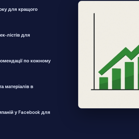
оку для кращого
ек-лістів для
екомендації по кожному
а матеріалів в
мпаній у Facebook для