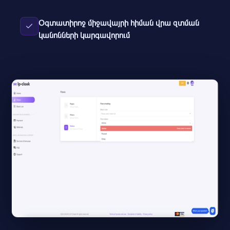
Օգտատիրոջ միջավայրի հիման վրա զտման
կանոնների կարգավորում