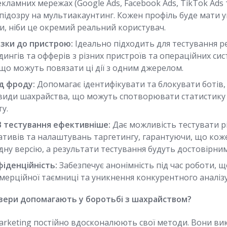
кламних мережах (Google Ads, Facebook Ads, TikTok Ads
підозру на мультиакаунтинг. Кожен профіль буде мати у
и, ніби це окремий реальний користувач.
зки до пристрою:
Ідеально підходить для тестування 
дингів та офферів з різних пристроїв та операційних си
 що можуть повязати ці дії з одним джерелом.
д фроду:
Допомагає ідентифікувати та блокувати ботів
і види шахрайства, що можуть спотворювати статистику
у.
 тестування ефективніше:
Дає можливість тестувати різ
еативів та налаштувань таргетингу, гарантуючи, що кож
ну версію, а результати тестування будуть достовірни
фіденційність:
Забезпечує анонімність під час роботи, 
мерційної таємниці та уникнення конкурентного аналізу
зери допомагають у боротьбі з шахрайством?
e marketing постійно вдосконалюють свої методи. Вони 