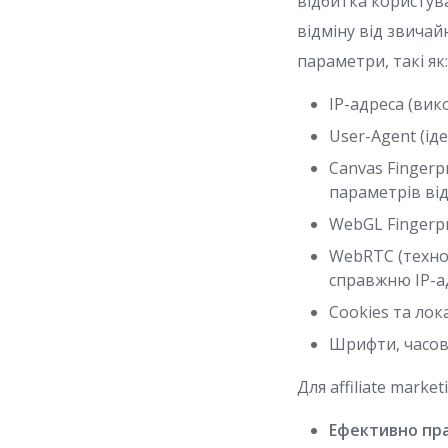
відбитка користув
відміну від звича
параметри, такі як
IP-адреса (вик
User-Agent (ід
Canvas Fingerp
параметрів від
WebGL Fingerpr
WebRTC (технол
справжню IP-ад
Cookies та лок
Шрифти, часові
Для affiliate mark
Ефективно пра