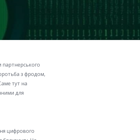
ди партнерського
оротьба з фродом,
Саме тут на
нними для
ння цифрового