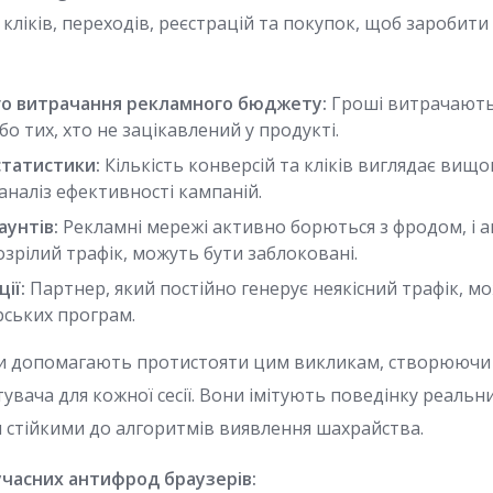
 кліків, переходів, реєстрацій та покупок, щоб заробити н
о витрачання рекламного бюджету:
Гроші витрачають
бо тих, хто не зацікавлений у продукті.
статистики:
Кількість конверсій та кліків виглядає вищою
аналіз ефективності кампаній.
аунтів:
Рекламні мережі активно борються з фродом, і а
зрілий трафік, можуть бути заблоковані.
ії:
Партнер, який постійно генерує неякісний трафік, м
рських програм.
и допомагають протистояти цим викликам, створюючи
увача для кожної сесії. Вони імітують поведінку реальн
ш стійкими до алгоритмів виявлення шахрайства.
учасних антифрод браузерів: