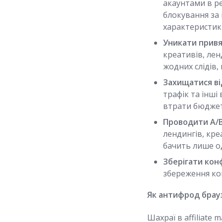
акаунтами в ре
блокування за 
характеристик
Уникати привя
креативів, лен
жодних слідів,
Захищатися ві
трафік та інш
втрати бюджет
Проводити A/B
лендингів, кр
бачить лише од
Зберігати кон
збереження ко
Як антифрод брау
Шахраї в affiliat