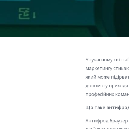
У сучасному світі 
маркетингу стикаю
який може підірват
допомогу приходят
професійних коман
Що таке антифрод 
Антифрод браузер 