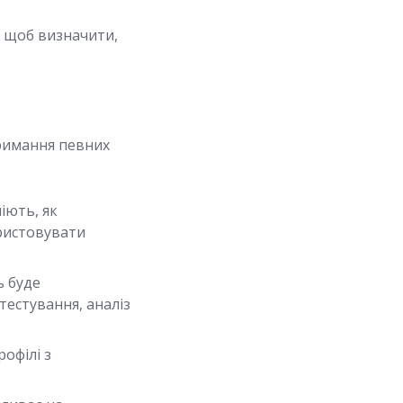
, щоб визначити,
тримання певних
іють, як
ристовувати
ь буде
тестування, аналіз
офілі з