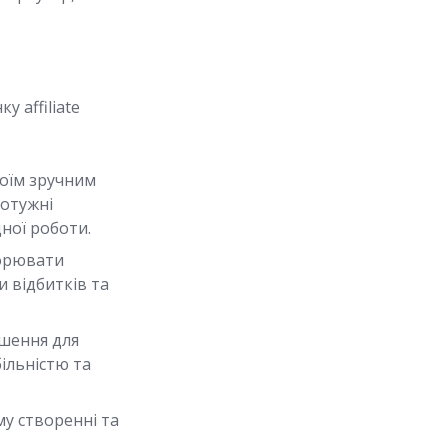
у affiliate
воїм зручним
потужні
ної роботи.
ворювати
 відбитків та
ішення для
ільністю та
му створенні та