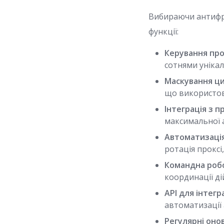
Вибираючи антифро
функції:
Керування про
сотнями унікал
Маскування ци
що використов
Інтеграція з пр
максимальної 
Автоматизація
ротація проксі,
Командна роб
координації ді
API для інтегра
автоматизації 
Регулярні оно