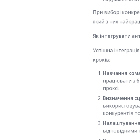
При виборі конкре
який з них найкра
Як інтегрувати ан
Успішна інтеграці
кроків:
Навчання ком
працювати з б
проксі.
Визначення сц
використовуват
конкурентів т
Налаштування 
відповідними п