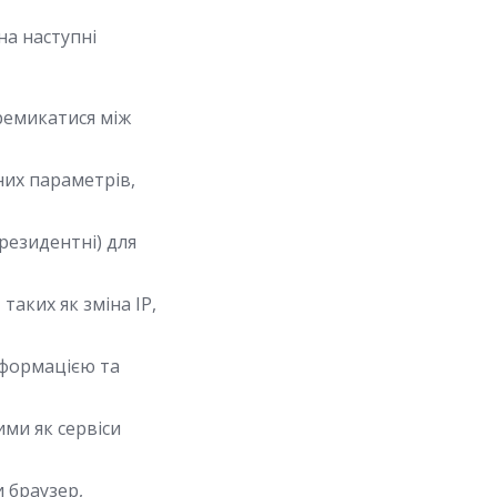
на наступні
ремикатися між
них параметрів,
 резидентні) для
аких як зміна IP,
інформацією та
ими як сервіси
 браузер,