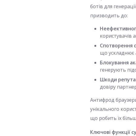
ботів для генерації
призводить до:
Неефективног
користувачів а
Спотворення 
що ускладнює 
Блокування ак
генерують підо
Шкоди репутац
довіру партне
Антифрод браузер
унікального корист
що робить їх біль
Ключові функції с