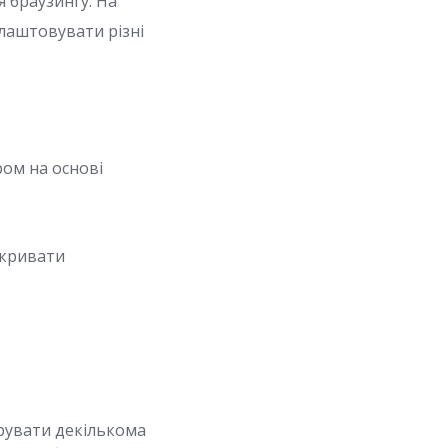
 браузингу. На
лаштовувати різні
ром на основі
зкривати
рувати декількома