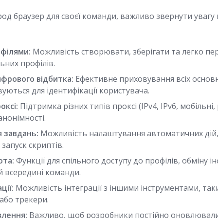
д браузер для своєї команди, важливо звернути увагу 
філями:
Можливість створювати, зберігати та легко пе
ьних профілів.
фрового відбитка:
Ефективне приховування всіх основ
уються для ідентифікації користувача.
оксі:
Підтримка різних типів проксі (IPv4, IPv6, мобільні,
анонімності.
 завдань:
Можливість налаштування автоматичних дій, т
 запуск скриптів.
ота:
Функції для спільного доступу до профілів, обміну 
й всередині команди.
ції:
Можливість інтеграції з іншими інструментами, так
або трекери.
влення:
Важливо, щоб розробники постійно оновлювали