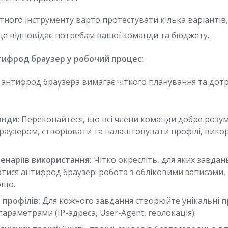
тного інструменту варто протестувати кілька варіантів
ще відповідає потребам вашої команди та бюджету.
тифрод браузер у робочий процес:
я антифрод браузера вимагає чіткого планування та до
анди:
Переконайтеся, що всі члени команди добре розум
раузером, створювати та налаштовувати профілі, вико
енаріїв використання:
Чітко окресліть, для яких завдан
ися антифрод браузер: робота з обліковими записами, 
ощо.
профілів:
Для кожного завдання створюйте унікальні пр
араметрами (IP-адреса, User-Agent, геолокація).