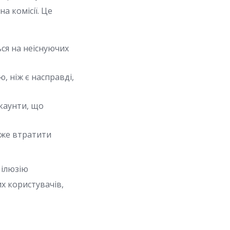
а комісії. Це
ся на неіснуючих
, ніж є насправді,
каунти, що
оже втратити
 ілюзію
их користувачів,