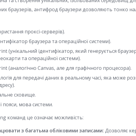
ача та створення унікальних, ізольованих середовищ для
йних браузерів, антифрод браузери дозволяють тонко на
:
ористання проксі-серверів).
ентифікатор браузера та операційної системи).
rint (унікальний ідентифікатор, який генерується браузе
еокарти та операційної системи).
int (аналогічно Canvas, але для графічного процесора).
огія для передачі даних в реальному часі, яка може ро
ресу).
альне сховище.
 пояси, мова системи.
eting команд це означає можливість:
цювати з багатьма обліковими записами:
Дозволяє ке