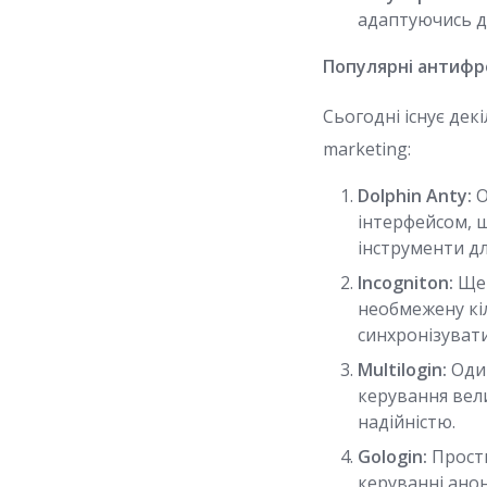
адаптуючись д
Популярні антифр
Сьогодні існує дек
marketing:
Dolphin Anty:
О
інтерфейсом, 
інструменти дл
Incogniton:
Ще 
необмежену кіл
синхронізуват
Multilogin:
Один
керування вели
надійністю.
Gologin:
Прости
керуванні ано