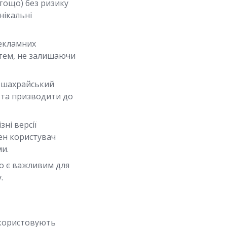
 тощо) без ризику
нікальні
рекламних
стем, не залишаючи
, шахрайський
 та призводити до
ні версії
ен користувач
ми.
що є важливим для
.
використовують