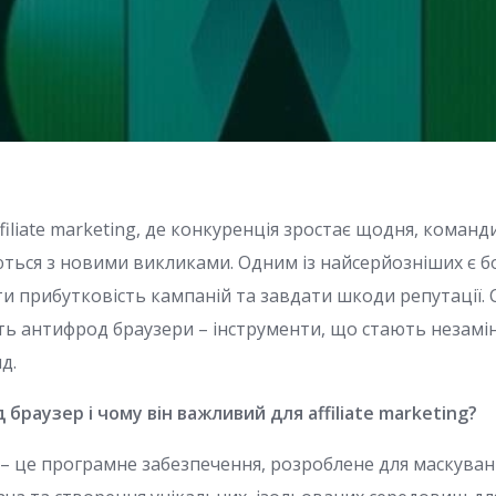
affiliate marketing, де конкуренція зростає щодня, коман
ться з новими викликами. Одним із найсерйозніших є б
и прибутковість кампаній та завдати шкоди репутації. 
ь антифрод браузери – інструменти, що стають незамі
д.
браузер і чому він важливий для affiliate marketing?
– це програмне забезпечення, розроблене для маскува