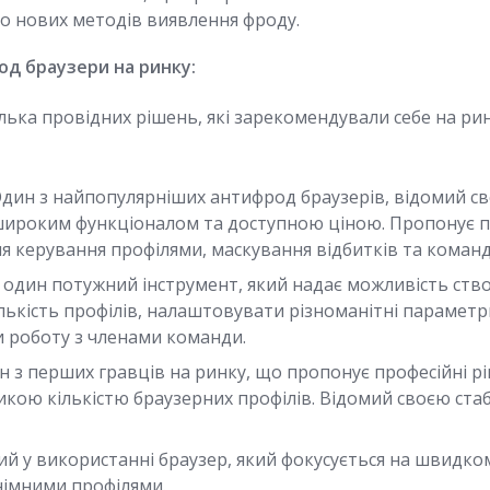
о нових методів виявлення фроду.
од браузери на ринку:
ілька провідних рішень, які зарекомендували себе на ринк
дин з найпопулярніших антифрод браузерів, відомий с
широким функціоналом та доступною ціною. Пропонує 
я керування профілями, маскування відбитків та команд
один потужний інструмент, який надає можливість ст
ькість профілів, налаштовувати різноманітні параметри
и роботу з членами команди.
 з перших гравців на ринку, що пропонує професійні р
кою кількістю браузерних профілів. Відомий своєю стаб
й у використанні браузер, який фокусується на швидко
німними профілями.