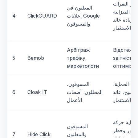
ظر النقرات
المعلنون في
ية الميزانية
إعلانات Google
ClickGUARD
4
وزيادة عائد
والمسوقون
الاستثمار
Арбітраж
Відстежен
5
Bemob
трафіку,
звітність,
маркетологи
оптимізац
الحماية،
المسوقون،
ترشيح، عائد
المحللون، أصحاب
Cloak IT
6
الاستثمار
الأعمال
حماية حركة
المسوقون
لمرور وحظر
والمعلنون
Hide Click
7