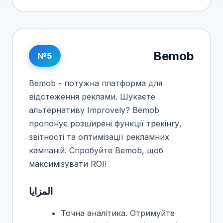
Bemob
№5
Bemob - потужна платформа для
відстеження реклами. Шукаєте
альтернативу Improvely? Bemob
пропонує розширені функції трекінгу,
звітності та оптимізації рекламних
кампаній. Спробуйте Bemob, щоб
максимізувати ROI!
المزايا
Точна аналітика. Отримуйте