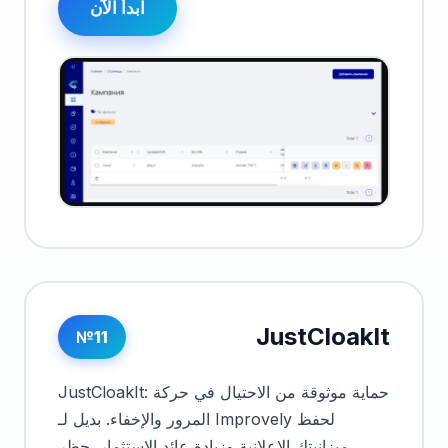
ابدأ الآن
JustCloakIt
№11
JustCloakIt: حماية موثوقة من الاحتيال في حركة
المرور والإخفاء. بديل لـ Improvely لحفظ
ميزانيتك الإعلانية وزيادة عائد الاستثمار. حظر