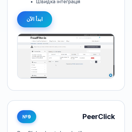
Швидка інтеграція
ابدأ الآن
PeerClick
№9