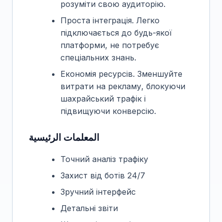
розуміти свою аудиторію.
Проста інтеграція. Легко
підключається до будь-якої
платформи, не потребує
спеціальних знань.
Економія ресурсів. Зменшуйте
витрати на рекламу, блокуючи
шахрайський трафік і
підвищуючи конверсію.
المعلمات الرئيسية
Точний аналіз трафіку
Захист від ботів 24/7
Зручний інтерфейс
Детальні звіти