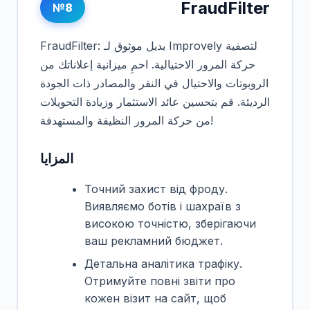
FraudFilter
№8
FraudFilter: بديل موثوق لـ Improvely لتصفية
حركة المرور الاحتيالية. احمِ ميزانية إعلاناتك من
الروبوتات والاحتيال في النقر والمصادر ذات الجودة
الرديئة. قم بتحسين عائد الاستثمار وزيادة التحويلات
من حركة المرور النظيفة والمستهدفة!
المزايا
Точний захист від фроду.
Виявляємо ботів і шахраїв з
високою точністю, зберігаючи
ваш рекламний бюджет.
Детальна аналітика трафіку.
Отримуйте повні звіти про
кожен візит на сайт, щоб