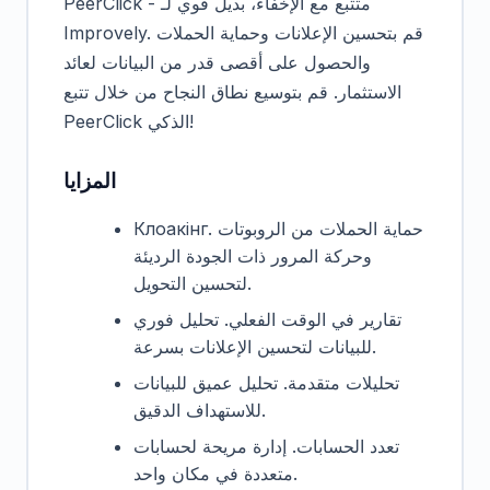
PeerClick - متتبع مع الإخفاء، بديل قوي لـ
Improvely. قم بتحسين الإعلانات وحماية الحملات
والحصول على أقصى قدر من البيانات لعائد
الاستثمار. قم بتوسيع نطاق النجاح من خلال تتبع
PeerClick الذكي!
المزايا
Клоакінг. حماية الحملات من الروبوتات
وحركة المرور ذات الجودة الرديئة
لتحسين التحويل.
تقارير في الوقت الفعلي. تحليل فوري
للبيانات لتحسين الإعلانات بسرعة.
تحليلات متقدمة. تحليل عميق للبيانات
للاستهداف الدقيق.
تعدد الحسابات. إدارة مريحة لحسابات
متعددة في مكان واحد.