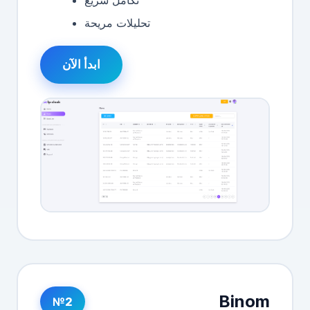
تكامل سريع
تحليلات مريحة
ابدأ الآن
Binom
№2