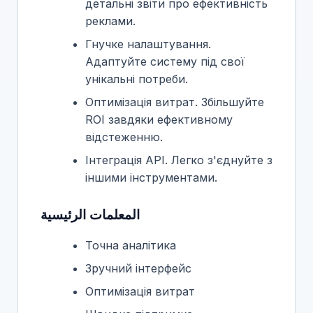
детальні звіти про ефективність
реклами.
Гнучке налаштування.
Адаптуйте систему під свої
унікальні потреби.
Оптимізація витрат. Збільшуйте
ROI завдяки ефективному
відстеженню.
Інтеграція API. Легко з'єднуйте з
іншими інструментами.
المعلمات الرئيسية
Точна аналітика
Зручний інтерфейс
Оптимізація витрат