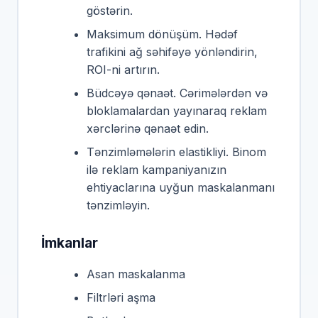
göstərin.
Maksimum dönüşüm. Hədəf
trafikini ağ səhifəyə yönləndirin,
ROI-ni artırın.
Büdcəyə qənaət. Cərimələrdən və
bloklamalardan yayınaraq reklam
xərclərinə qənaət edin.
Tənzimləmələrin elastikliyi. Binom
ilə reklam kampaniyanızın
ehtiyaclarına uyğun maskalanmanı
tənzimləyin.
İmkanlar
Asan maskalanma
Filtrləri aşma