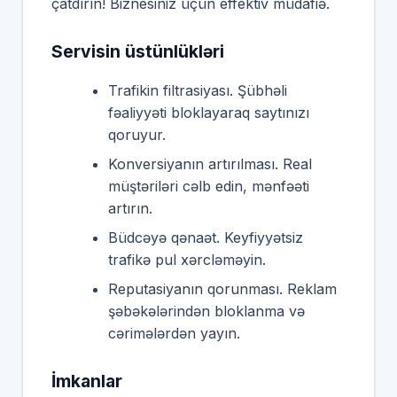
çatdırın! Biznesiniz üçün effektiv müdafiə.
Servisin üstünlükləri
Trafikin filtrasiyası. Şübhəli
fəaliyyəti bloklayaraq saytınızı
qoruyur.
Konversiyanın artırılması. Real
müştəriləri cəlb edin, mənfəəti
artırın.
Büdcəyə qənaət. Keyfiyyətsiz
trafikə pul xərcləməyin.
Reputasiyanın qorunması. Reklam
şəbəkələrindən bloklanma və
cərimələrdən yayın.
İmkanlar