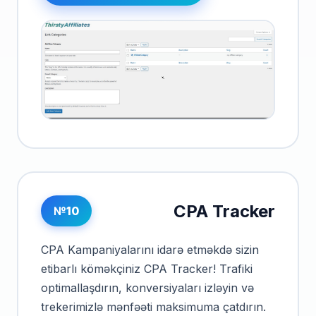
CPA Tracker
№10
CPA Kampaniyalarını idarə etməkdə sizin
etibarlı köməkçiniz CPA Tracker! Trafiki
optimallaşdırın, konversiyaları izləyin və
trekerimizlə mənfəəti maksimuma çatdırın.