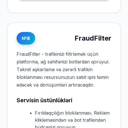
FraudFilter
№8
FraudFilter - trafikinizi filtrləmək üçün
platforma, ağ səhifənizi botlardan qoruyur.
Təkmil aşkarlama və zərərli trafikin
bloklanması resursunuzun sabit işini təmin
edəcək və dönüşümləri artıracaqdır.
Servisin üstünlükləri
Fırıldaqçılığın bloklanması. Reklam
klikləməsindən və bot trafikindən
büdcənizi qoruyun.