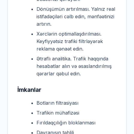
Dönüşümün artırılması. Yalnız real
istifadəçiləri cəlb edin, mənfəətinizi
artırın.
Xərclərin optimallaşdırılması.
Keyfiyyətsiz trafiki filtrləyərək
reklama qənaət edin.
Ətraflı analitika. Trafik haqqında
hesabatlar alın və əsaslandırılmış
qərarlar qəbul edin.
İmkanlar
Botların filtrasiyası
Trafikin mühafizəsi
Fırıldaqçılığın bloklanması
Davranışın təhlili