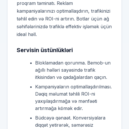
proqram təminatı. Reklam
kampaniyalarınızı optimallaşdırın, trafikinizi
təhlil edin və ROI-ni artırın. Botlar üçün ağ
səhifələrinizdə trafiklə effektiv işləmək üçün
ideal həll.
Servisin üstünlükləri
Bloklamadan qorunma. Bemob-un
ağıllı həlləri sayəsində trafik
itkisindən və qadağalardan qaçın.
Kampaniyaların optimallaşdırılması.
Dəqiq məlumat təhlili ROI-ni
yaxşılaşdırmağa və mənfəəti
artırmağa kömək edir.
Büdcəyə qənaət. Konversiyalara
diqqət yetirərək, səmərəsiz