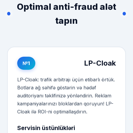
Optimal anti-fraud alət
tapın
LP-Cloak
№1
LP-Cloak: trafik arbitrajı üçün etibarlı örtük.
Botlara ağ səhifə göstərin və hədəf
auditoriyanı təklifinizə yönləndirin. Reklam
kampaniyalarınızı bloklardan qoruyun! LP-
Cloak ilə ROI-ni optimallaşdırın.
Servisin üstünlükləri