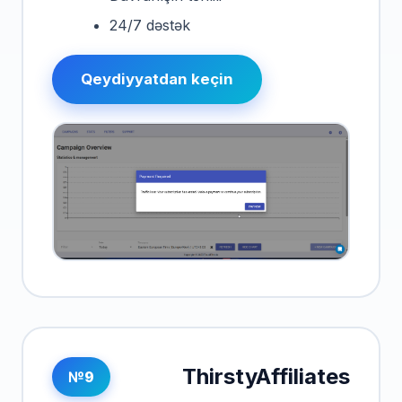
24/7 dəstək
Qeydiyyatdan keçin
ThirstyAffiliates
№9