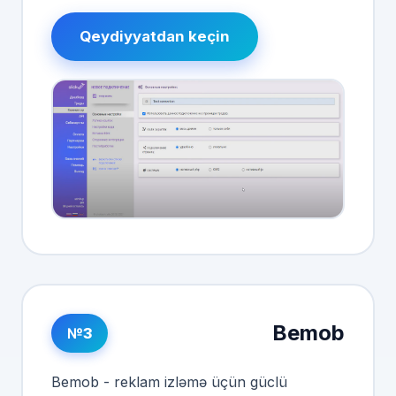
Qeydiyyatdan keçin
Bemob
№3
Bemob - reklam izləmə üçün güclü