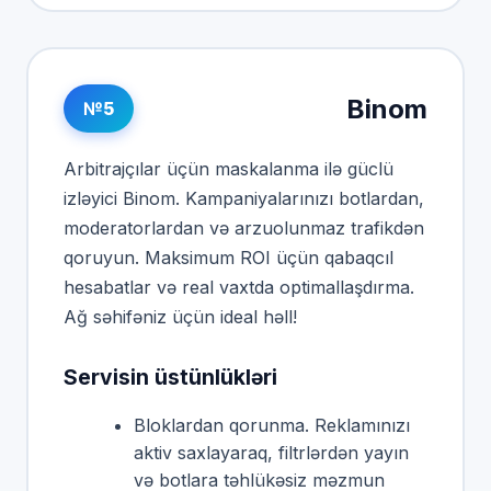
Binom
№5
Arbitrajçılar üçün maskalanma ilə güclü
izləyici Binom. Kampaniyalarınızı botlardan,
moderatorlardan və arzuolunmaz trafikdən
qoruyun. Maksimum ROI üçün qabaqcıl
hesabatlar və real vaxtda optimallaşdırma.
Ağ səhifəniz üçün ideal həll!
Servisin üstünlükləri
Bloklardan qorunma. Reklamınızı
aktiv saxlayaraq, filtrlərdən yayın
və botlara təhlükəsiz məzmun