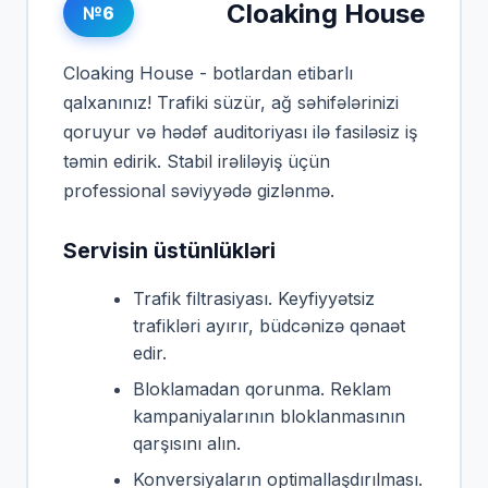
Cloaking House
№6
Cloaking House - botlardan etibarlı
qalxanınız! Trafiki süzür, ağ səhifələrinizi
qoruyur və hədəf auditoriyası ilə fasiləsiz iş
təmin edirik. Stabil irəliləyiş üçün
professional səviyyədə gizlənmə.
Servisin üstünlükləri
Trafik filtrasiyası. Keyfiyyətsiz
trafikləri ayırır, büdcənizə qənaət
edir.
Bloklamadan qorunma. Reklam
kampaniyalarının bloklanmasının
qarşısını alın.
Konversiyaların optimallaşdırılması.