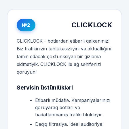
CLICKLOCK
№2
CLICKLOCK - botlardan etibarlı qalxanınız!
Biz trafikinizin təhlükəsizliyini və aktuallığını
təmin edəcək çoxfunksiyalı bir gizləmə
xidmətiyik. CLICKLOCK ilə ağ səhifənizi
qoruyun!
Servisin üstünlükləri
Etibarlı müdafiə. Kampaniyalarınızı
qoruyaraq botları və
hədəflənməmiş trafiki bloklayır.
Dəqiq filtrasiya. İdeal auditoriya