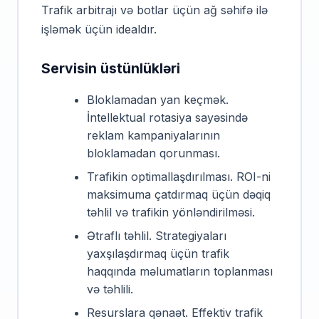
Trafik arbitrajı və botlar üçün ağ səhifə ilə
işləmək üçün idealdır.
Servisin üstünlükləri
Bloklamadan yan keçmək.
İntellektual rotasiya sayəsində
reklam kampaniyalarının
bloklamadan qorunması.
Trafikin optimallaşdırılması. ROI-ni
maksimuma çatdırmaq üçün dəqiq
təhlil və trafikin yönləndirilməsi.
Ətraflı təhlil. Strategiyaları
yaxşılaşdırmaq üçün trafik
haqqında məlumatların toplanması
və təhlili.
Resurslara qənaət. Effektiv trafik