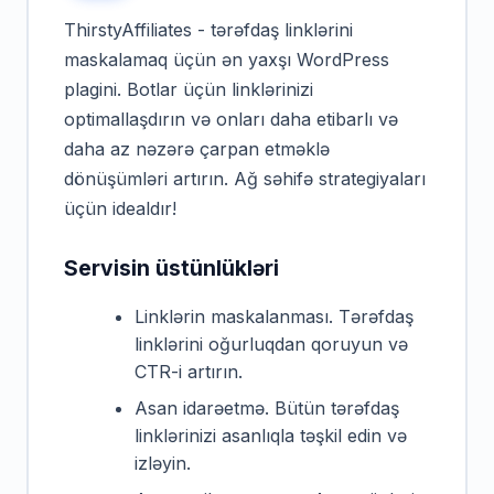
ThirstyAffiliates - tərəfdaş linklərini
maskalamaq üçün ən yaxşı WordPress
plagini. Botlar üçün linklərinizi
optimallaşdırın və onları daha etibarlı və
daha az nəzərə çarpan etməklə
dönüşümləri artırın. Ağ səhifə strategiyaları
üçün idealdır!
Servisin üstünlükləri
Linklərin maskalanması. Tərəfdaş
linklərini oğurluqdan qoruyun və
CTR-i artırın.
Asan idarəetmə. Bütün tərəfdaş
linklərinizi asanlıqla təşkil edin və
izləyin.