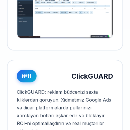
ClickGUARD
№11
ClickGUARD: reklam büdcənizi saxta
kliklərdən qoruyun. Xidmətimiz Google Ads
və digər platformalarda pullarınızı
xərcləyən botları aşkar edir və bloklayır.
ROI-ni optimallaşdırın və real müştərilər