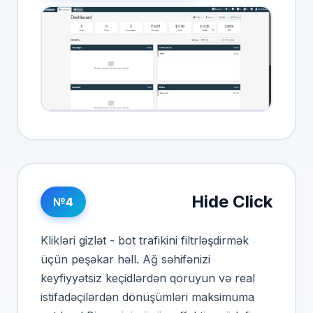
Hide Click
№4
Klikləri gizlət - bot trafikini filtrləşdirmək
üçün peşəkar həll. Ağ səhifənizi
keyfiyyətsiz keçidlərdən qoruyun və real
istifadəçilərdən dönüşümləri maksimuma