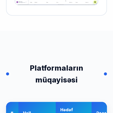
Platformaların
müqayisəsi
Hədəf