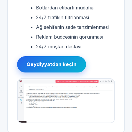
Botlardan etibarlı müdafiə
24/7 trafikin filtrlənməsi
Ağ səhifənin sadə tənzimlənməsi
Reklam büdcəsinin qorunması
24/7 müştəri dəstəyi
Qeydiyyatdan keçin