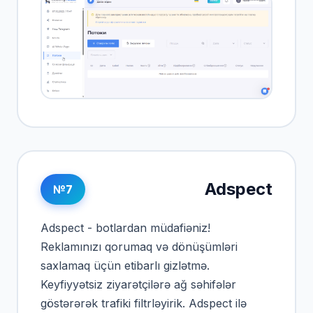
Adspect
№7
Adspect - botlardan müdafiəniz!
Reklamınızı qorumaq və dönüşümləri
saxlamaq üçün etibarlı gizlətmə.
Keyfiyyətsiz ziyarətçilərə ağ səhifələr
göstərərək trafiki filtrləyirik. Adspect ilə