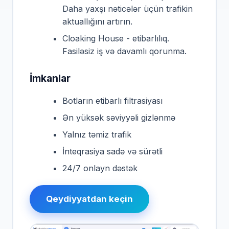
Daha yaxşı nəticələr üçün trafikin
aktuallığını artırın.
Cloaking House - etibarlılıq.
Fasiləsiz iş və davamlı qorunma.
İmkanlar
Botların etibarlı filtrasiyası
Ən yüksək səviyyəli gizlənmə
Yalnız təmiz trafik
İnteqrasiya sadə və sürətli
24/7 onlayn dəstək
Qeydiyyatdan keçin