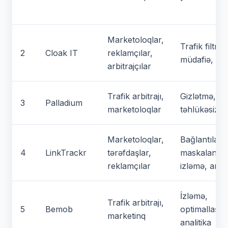
Marketoloqlar,
Trafik filtras
2
Cloak IT
reklamçılar,
müdafiə, RO
arbitrajçılar
Trafik arbitrajı,
Gizlətmə,
3
Palladium
marketoloqlar
təhlükəsizlik
Marketoloqlar,
Bağlantıları
4
LinkTrackr
tərəfdaşlar,
maskalanma
reklamçılar
izləmə, anali
İzləmə,
Trafik arbitrajı,
5
Bemob
optimallaşdı
marketinq
analitika