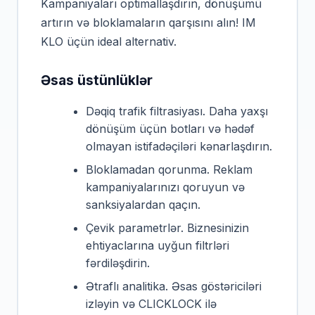
Kampaniyaları optimallaşdırın, dönüşümü
artırın və bloklamaların qarşısını alın! IM
KLO üçün ideal alternativ.
Əsas üstünlüklər
Dəqiq trafik filtrasiyası. Daha yaxşı
dönüşüm üçün botları və hədəf
olmayan istifadəçiləri kənarlaşdırın.
Bloklamadan qorunma. Reklam
kampaniyalarınızı qoruyun və
sanksiyalardan qaçın.
Çevik parametrlər. Biznesinizin
ehtiyaclarına uyğun filtrləri
fərdiləşdirin.
Ətraflı analitika. Əsas göstəriciləri
izləyin və CLICKLOCK ilə