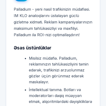
Palladium - yeni nəsil trafikinizin müdafiəsi.
IM KLO analoqlarını üstələyən güclü
gizlətmə xidməti. Reklam kampaniyalarınızın
maksimum təhlükəsizliyi və məxfiliyi.
Palladium ilə ROI-nizi optimallaşdırın!
Əsas üstünlüklər
Misilsiz müdafiə. Palladium,
reklamınızın təhlükəsizliyini təmin
edərək, trafikinizi arzuolunmaz
gözlər üçün görünməz edərək
maskalayır.
İntellektual tanıma. Botları və
moderatorları dəqiq müəyyən
etmək, alqoritmlərdəki dəyişikliklərə