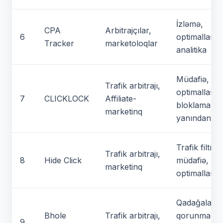
İzləmə,
CPA
Arbitrajçılar,
6
optimallaşdı
Tracker
marketoloqlar
analitika
Müdafiə,
Trafik arbitrajı,
optimallaşdı
7
CLICKLOCK
Affiliate-
bloklamalar
marketinq
yanından k
Trafik filtras
Trafik arbitrajı,
8
Hide Click
müdafiə, RO
marketinq
optimallaşdı
Qadağalard
Bhole
Trafik arbitrajı,
qorunma,
9