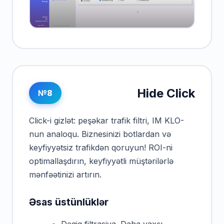
Hide Click
№8
Click-i gizlət: peşəkar trafik filtri, IM KLO-
nun analoqu. Biznesinizi botlardan və
keyfiyyətsiz trafikdən qoruyun! ROI-ni
optimallaşdırın, keyfiyyətli müştərilərlə
mənfəətinizi artırın.
Əsas üstünlüklər