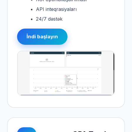
API inteqrasiyaları
24/7 dəstək
İndi başlayın