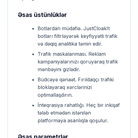
Əsas üstünlüklər
Botlardan müdafiə. JustCloakIt
botları filtrləyərək keyfiyyətli trafik
və dəqiq analitika təmin edir.
Trafik maskalanması. Reklam
kampaniyalarınızı qoruyaraq trafik
mənbəyini gizlədir.
Büdcəyə qənaət. Fırıldaqçı trafiki
bloklayaraq xərclərinizi
optimallaşdırın.
İnteqrasiya rahatlığı. Heç bir inkişaf
tələb etmədən istənilən
platformaya asanlıqla qoşulur.
Əsas parametrlər