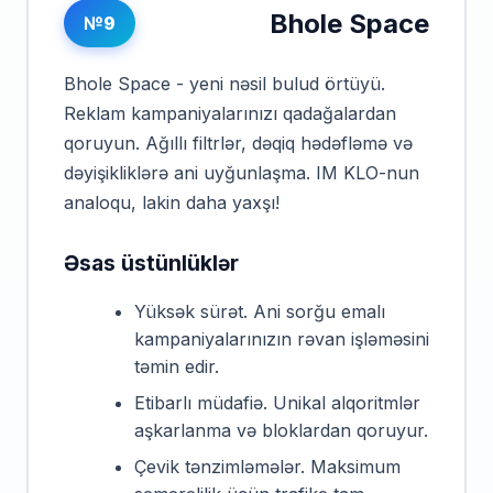
Bhole Space
№9
Bhole Space - yeni nəsil bulud örtüyü.
Reklam kampaniyalarınızı qadağalardan
qoruyun. Ağıllı filtrlər, dəqiq hədəfləmə və
dəyişikliklərə ani uyğunlaşma. IM KLO-nun
analoqu, lakin daha yaxşı!
Əsas üstünlüklər
Yüksək sürət. Ani sorğu emalı
kampaniyalarınızın rəvan işləməsini
təmin edir.
Etibarlı müdafiə. Unikal alqoritmlər
aşkarlanma və bloklardan qoruyur.
Çevik tənzimləmələr. Maksimum