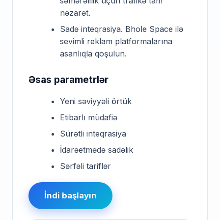
səmərəlilik üçün trafikə tam
nəzarət.
Sadə inteqrasiya. Bhole Space ilə
sevimli reklam platformalarına
asanlıqla qoşulun.
Əsas parametrlər
Yeni səviyyəli örtük
Etibarlı müdafiə
Sürətli inteqrasiya
İdarəetmədə sadəlik
Sərfəli tariflər
İndi başlayın