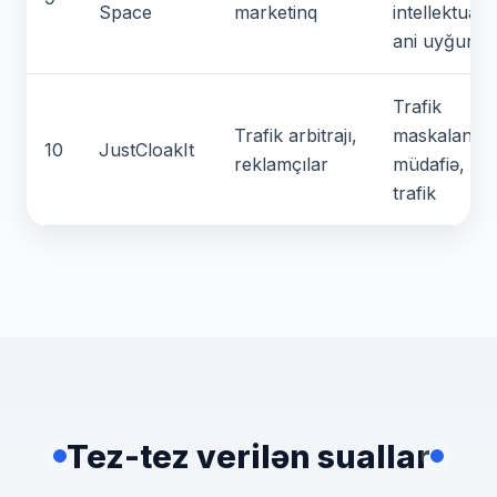
Space
marketinq
intellektual fi
ani uyğunl
Trafik
Trafik arbitrajı,
maskalanma
10
JustCloakIt
reklamçılar
müdafiə, tə
trafik
Tez-tez verilən suallar