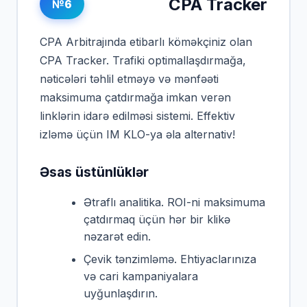
CPA Tracker
№6
CPA Arbitrajında etibarlı köməkçiniz olan
CPA Tracker. Trafiki optimallaşdırmağa,
nəticələri təhlil etməyə və mənfəəti
maksimuma çatdırmağa imkan verən
linklərin idarə edilməsi sistemi. Effektiv
izləmə üçün IM KLO-ya əla alternativ!
Əsas üstünlüklər
Ətraflı analitika. ROI-ni maksimuma
çatdırmaq üçün hər bir klikə
nəzarət edin.
Çevik tənzimləmə. Ehtiyaclarınıza
və cari kampaniyalara
uyğunlaşdırın.