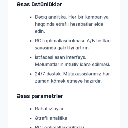
Əsas üstünlüklər
Dəqiq analitika. Hər bir kampaniya
haqqında ətraflı hesabatlar əldə
edin.
ROI optimallaşdırılması. A/B testləri
sayəsində gəlirliliyi artırın.
İstifadəsi asan interfeys.
Məlumatların intuitiv idarə edilməsi.
24/7 dəstək. Mütəxəssislərimiz hər
zaman kömək etməyə hazırdır.
Əsas parametrlər
Rahat izləyici
Ətraflı analitika
ROI optimallaşdırılması