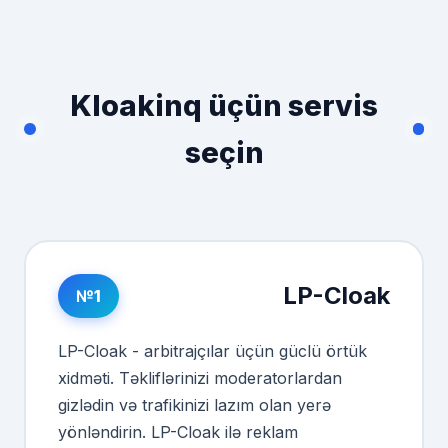
Kloakinq üçün servis
seçin
LP-Cloak
№1
LP-Cloak - arbitrajçılar üçün güclü örtük
xidməti. Təkliflərinizi moderatorlardan
gizlədin və trafikinizi lazım olan yerə
yönləndirin. LP-Cloak ilə reklam