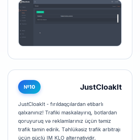
JustCloakIt
№10
JustCloakIt - fırıldaqçılardan etibarlı
qalxanınız! Trafiki maskalayırıq, botlardan
qoruyuruq və reklamlarınız üçün təmiz
trafik təmin edirik. Təhlükəsiz trafik arbitrajı
üçün güclü IM KLO alternatividir.