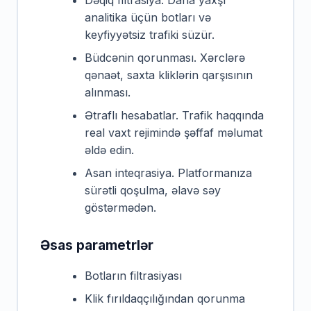
Dəqiq filtrasiya. Daha yaxşı
analitika üçün botları və
keyfiyyətsiz trafiki süzür.
Büdcənin qorunması. Xərclərə
qənaət, saxta kliklərin qarşısının
alınması.
Ətraflı hesabatlar. Trafik haqqında
real vaxt rejimində şəffaf məlumat
əldə edin.
Asan inteqrasiya. Platformanıza
sürətli qoşulma, əlavə səy
göstərmədən.
Əsas parametrlər
Botların filtrasiyası
Klik fırıldaqçılığından qorunma