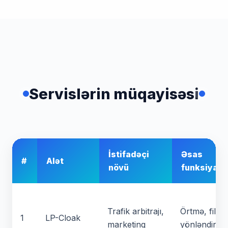
Servislərin müqayisəsi
İstifadəçi
Əsas
#
Alət
növü
funksiyala
Trafik arbitrajı,
Örtmə, filtr
1
LP-Cloak
marketinq
yönləndirmə