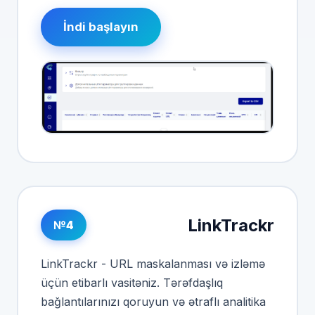
İndi başlayın
LinkTrackr
№4
LinkTrackr - URL maskalanması və izləmə
üçün etibarlı vasitəniz. Tərəfdaşlıq
bağlantılarınızı qoruyun və ətraflı analitika