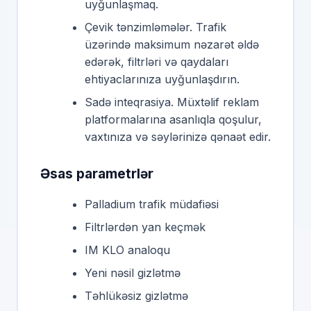
uyğunlaşmaq.
Çevik tənzimləmələr. Trafik
üzərində maksimum nəzarət əldə
edərək, filtrləri və qaydaları
ehtiyaclarınıza uyğunlaşdırın.
Sadə inteqrasiya. Müxtəlif reklam
platformalarına asanlıqla qoşulur,
vaxtınıza və səylərinizə qənaət edir.
Əsas parametrlər
Palladium trafik müdafiəsi
Filtrlərdən yan keçmək
IM KLO analoqu
Yeni nəsil gizlətmə
Təhlükəsiz gizlətmə