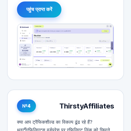
पहुंच प्राप्त करें
ThirstyAffiliates
№4
क्या आप ट्रैफिकशील्ड का विकल्प ढूंढ रहे हैं?
थर्स्टीएफिलिएट्स वर्डप्रेस पर एफिलिएट लिंक को छिपाने