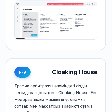
Cloaking House
№9
Трафик арбитражы әлеміндегі сіздің
сенімді қалқаныңыз - Cloaking House. Біз
модерациясыз жамылғы ұсынамыз,
боттар мен мақсатсыз трафикті сүземіз,