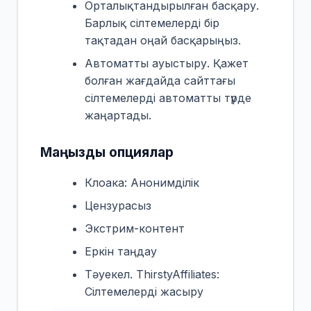
Орталықтандырылған басқару.
Барлық сілтемелерді бір
тақтадан оңай басқарыңыз.
Автоматты ауыстыру. Қажет
болған жағдайда сайттағы
сілтемелерді автоматты түрде
жаңартады.
Маңызды опциялар
Клоака: Анонимділік
Цензурасыз
Экстрим-контент
Еркін таңдау
Тәуекел. ThirstyAffiliates:
Сілтемелерді жасыру