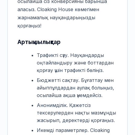
осылайша сіз конверсияны барынша
аласыз. Cloaking House көмегімен
жарнамалық науқандарыңызды
қорғаңыз!
Артықшылықтар
Трафикті сүзу. Науқандарды
оңтайландыру және боттардан
қорғау үшін трафикті бөліңіз.
Бюджетті сақтау. Бұғаттау мен
айыппұлдардан аулақ болыңыз,
осылайша ақша үнемдейсіз.
Анонимділік. Қажетсіз
тексерулерден нақты мазмұнды
жасырып, деректерді қорғаңыз.
Икемді параметрлер. Cloaking