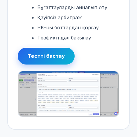
Бұғаттауларды айналып өту
Қауіпсіз арбитраж
РК-ны боттардан қорғау
Трафикті дәл бақылау
Тестті бастау