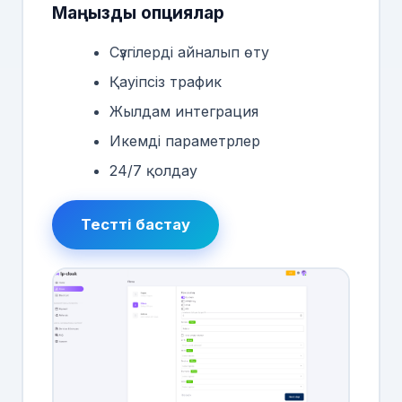
Маңызды опциялар
Сүзгілерді айналып өту
Қауіпсіз трафик
Жылдам интеграция
Икемді параметрлер
24/7 қолдау
Тестті бастау