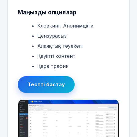
Маңызды опциялар
Клоакинг: Анонимділік
Цензурасыз
Алаяқтық тәуекелі
Қауіпті контент
Қара трафик
Тестті бастау