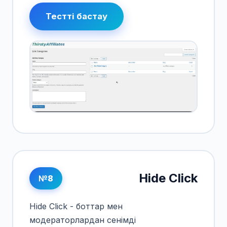
Тестті бастау
Hide Click
№8
Hide Click - боттар мен
модераторлардан сенімді