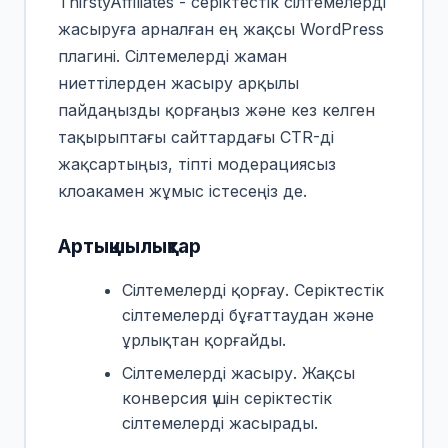
ThirstyAffiliates - серіктестік сілтемелерді
жасыруға арналған ең жақсы WordPress
плагині. Сілтемелерді жаман
ниеттілерден жасыру арқылы
пайдаңызды қорғаңыз және кез келген
тақырыптағы сайттардағы CTR-ді
жақсартыңыз, тіпті модерациясыз
клоакамен жұмыс істесеңіз де.
Артықшылықтар
Сілтемелерді қорғау. Серіктестік
сілтемелерді бұғаттаудан және
ұрлықтан қорғайды.
Сілтемелерді жасыру. Жақсы
конверсия үшін серіктестік
сілтемелерді жасырады.