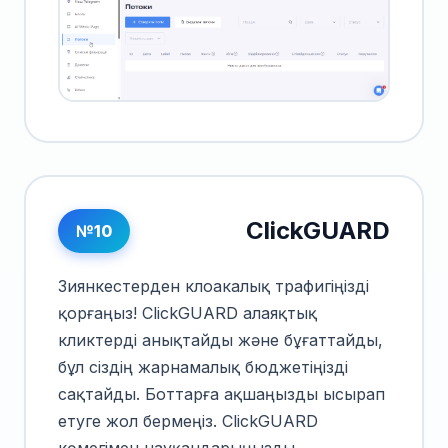
ClickGUARD
№10
Зиянкестерден клоакалық трафигіңізді
қорғаңыз! ClickGUARD алаяқтық
кликтерді анықтайды және бұғаттайды,
бұл сіздің жарнамалық бюджетіңізді
сақтайды. Боттарға ақшаңызды ысырап
етуге жол бермеңіз. ClickGUARD
көмегімен науқандарыңызды