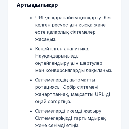
Артықшылықтар
URL-ді қарапайым қысқарту. Кез
келген ресурс үшін қысқа және
есте қаларлық сілтемелер
жасаңыз.
Кеңейтілген аналитика.
Науқандарыңызды
оңтайландыру үшін шертулер
мен конверсияларды бақылаңыз.
Сілтемелердің автоматты
ротациясы. Әрбір сілтемені
жаңартпай-ақ, мақсатты URL-ді
оңай өзгертіңіз.
Сілтемелерді икемді жасыру.
Сілтемелеріңізді тартымдырақ
және сенімді етіңіз.