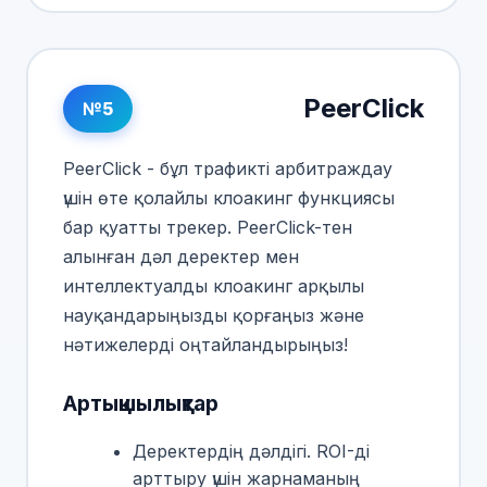
PeerClick
№5
PeerClick - бұл трафикті арбитраждау
үшін өте қолайлы клоакинг функциясы
бар қуатты трекер. PeerClick-тен
алынған дәл деректер мен
интеллектуалды клоакинг арқылы
науқандарыңызды қорғаңыз және
нәтижелерді оңтайландырыңыз!
Артықшылықтар
Деректердің дәлдігі. ROI-ді
арттыру үшін жарнаманың