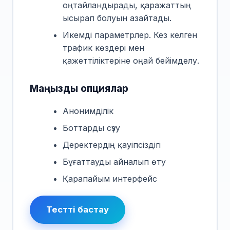
оңтайландырады, қаражаттың
ысырап болуын азайтады.
Икемді параметрлер. Кез келген
трафик көздері мен
қажеттіліктеріне оңай бейімделу.
Маңызды опциялар
Анонимділік
Боттарды сүзу
Деректердің қауіпсіздігі
Бұғаттауды айналып өту
Қарапайым интерфейс
Тестті бастау