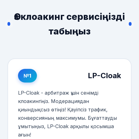
Өз клоакинг сервисіңізді
табыңыз
LP-Cloak
№1
LP-Cloak - арбитраж үшін сенімді
клоакингіңіз. Модерациядан
қиындықсыз өтіңіз! Қауіпсіз трафик,
конверсияның максимумы. Бұғаттауды
ұмытыңыз, LP-Cloak арқылы қосымша
ағын!