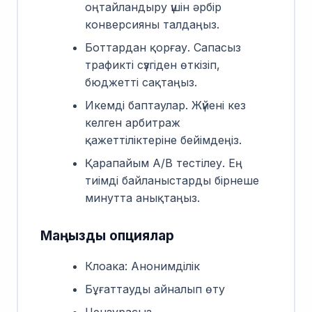
оңтайландыру үшін әрбір
конверсияны талдаңыз.
Боттардан қорғау. Сапасыз
трафикті сүзгіден өткізіп,
бюджетті сақтаңыз.
Икемді баптаулар. Жүйені кез
келген арбитраж
қажеттіліктеріне бейімдеңіз.
Қарапайым A/B тестілеу. Ең
тиімді байланыстарды бірнеше
минутта анықтаңыз.
Маңызды опциялар
Клоака: Анонимділік
Бұғаттауды айналып өту
Цензурасыз