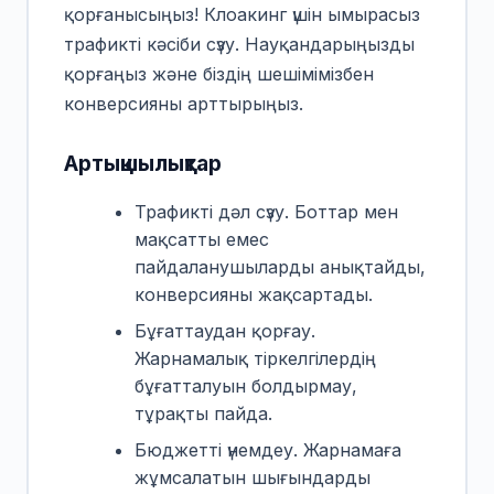
қорғанысыңыз! Клоакинг үшін ымырасыз
трафикті кәсіби сүзу. Науқандарыңызды
қорғаңыз және біздің шешімімізбен
конверсияны арттырыңыз.
Артықшылықтар
Трафикті дәл сүзу. Боттар мен
мақсатты емес
пайдаланушыларды анықтайды,
конверсияны жақсартады.
Бұғаттаудан қорғау.
Жарнамалық тіркелгілердің
бұғатталуын болдырмау,
тұрақты пайда.
Бюджетті үнемдеу. Жарнамаға
жұмсалатын шығындарды