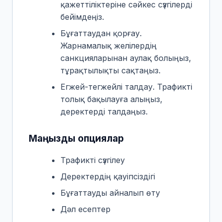
қажеттіліктеріне сәйкес сүзгілерді
бейімдеңіз.
Бұғаттаудан қорғау.
Жарнамалық желілердің
санкцияларынан аулақ болыңыз,
тұрақтылықты сақтаңыз.
Егжей-тегжейлі талдау. Трафикті
толық бақылауға алыңыз,
деректерді талдаңыз.
Маңызды опциялар
Трафикті сүзгілеу
Деректердің қауіпсіздігі
Бұғаттауды айналып өту
Дәл есептер