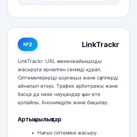
LinkTrackr
№2
LinkTrackr: URL мекенжайыңызды
жасыруға арналған сенімді құрал.
Сілтемелеріңізді қорғаңыз және сүзгілерді
айналып өтіңіз. Трафик арбитражы және
басқа да нәзік науқандар үшін өте
қолайлы. Анонимділік және бақылау.
Артықшылықтар
Нағыз сілтемені жасыру.