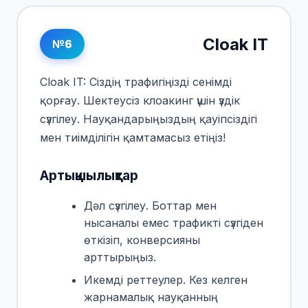
Cloak IT
№6
Cloak IT: Сіздің трафигіңізді сенімді
қорғау. Шектеусіз клоакинг үшін үздік
сүзгілеу. Науқандарыңыздың қауіпсіздігі
мен тиімділігін қамтамасыз етіңіз!
Артықшылықтар
Дәл сүзгілеу. Боттар мен
нысаналы емес трафикті сүзгіден
өткізіп, конверсияны
арттырыңыз.
Икемді реттеулер. Кез келген
жарнамалық науқанның