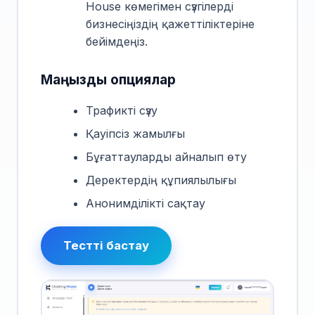
House көмегімен сүзгілерді
бизнесіңіздің қажеттіліктеріне
бейімдеңіз.
Маңызды опциялар
Трафикті сүзу
Қауіпсіз жамылғы
Бұғаттауларды айналып өту
Деректердің құпиялылығы
Анонимділікті сақтау
Тестті бастау