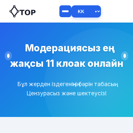
Модерациясыз ең
жақсы 11 клоак онлайн
Бұл жерден іздегеніңнің бәрін табасың.
Цензурасыз және шектеусіз!