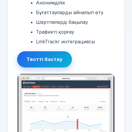
Анонимділік
Бұғаттауларды айналып өту
Шертпелерді бақылау
Трафикті қорғау
LinkTrackr интеграциясы
Тестті бастау