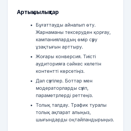
Артықшылықтар
Бұғаттауды айналып өту.
Жарнаманы тексеруден қорғау,
кампаниялардың өмір сүру
ұзақтығын арттыру.
Жоғары конверсия. Тиісті
аудиторияға сәйкес келетін
контентті көрсетіңіз.
Дәл сүзгілер. Боттар мен
модераторларды сүзіп,
параметрлерді реттеңіз.
Толық талдау. Трафик туралы
толық ақпарат алыңыз,
шығындарды оңтайландырыңыз.