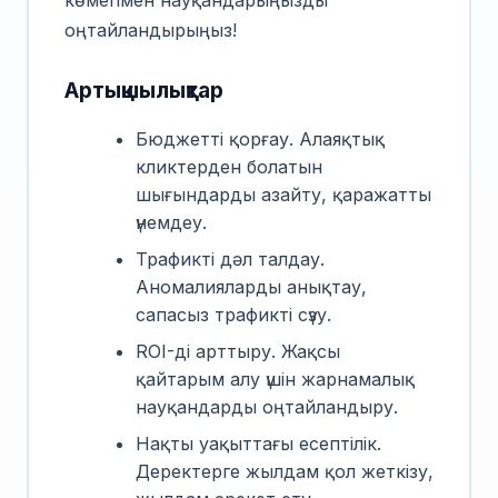
оңтайландырыңыз!
Артықшылықтар
Бюджетті қорғау. Алаяқтық
кликтерден болатын
шығындарды азайту, қаражатты
үнемдеу.
Трафикті дәл талдау.
Аномалияларды анықтау,
сапасыз трафикті сүзу.
ROI-ді арттыру. Жақсы
қайтарым алу үшін жарнамалық
науқандарды оңтайландыру.
Нақты уақыттағы есептілік.
Деректерге жылдам қол жеткізу,