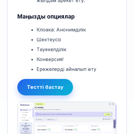
жылдам әрекет ету.
Маңызды опциялар
Клоака: Анонимділік
Шектеусіз
Тәуекелділік
Конверсия!
Ережелерді айналып өту
Тестті бастау