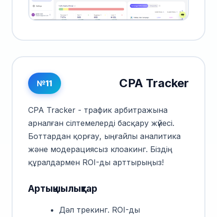
CPA Tracker
№11
CPA Tracker - трафик арбитражына
арналған сілтемелерді басқару жүйесі.
Боттардан қорғау, ыңғайлы аналитика
және модерациясыз клоакинг. Біздің
құралдармен ROI-ды арттырыңыз!
Артықшылықтар
Дәл трекинг. ROI-ды