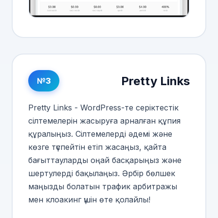
Pretty Links
№3
Pretty Links - WordPress-те серіктестік
сілтемелерін жасыруға арналған құпия
құралыңыз. Сілтемелерді әдемі және
көзге түспейтін етіп жасаңыз, қайта
бағыттауларды оңай басқарыңыз және
шертулерді бақылаңыз. Әрбір бөлшек
маңызды болатын трафик арбитражы
мен клоакинг үшін өте қолайлы!