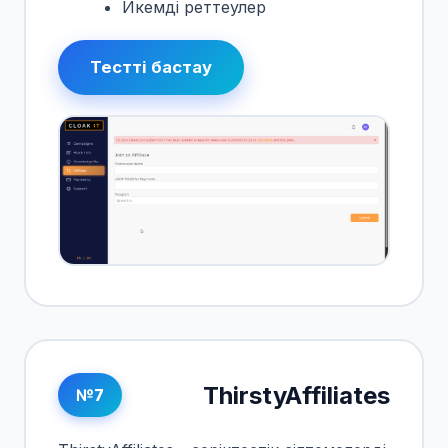
Икемді реттеулер
Тестті бастау
ThirstyAffiliates
№7