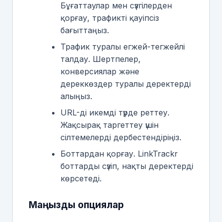
Бұғаттаулар мен сүзгілерден
қорғау, трафикті қауіпсіз
бағыттаңыз.
Трафик туралы егжей-тегжейлі
талдау. Шертпелер,
конверсиялар және
дереккөздер туралы деректерді
алыңыз.
URL-ді икемді түрде реттеу.
Жақсырақ таргеттеу үшін
сілтемелерді дербестендіріңіз.
Боттардан қорғау. LinkTrackr
боттарды сүзіп, нақты деректерді
көрсетеді.
Маңызды опциялар