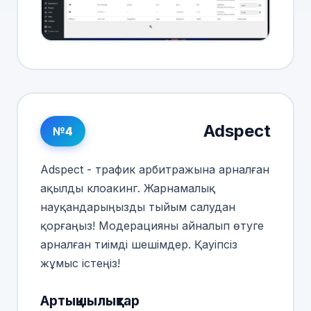
Adspect
№4
Adspect - трафик арбитражына арналған
ақылды клоакинг. Жарнамалық
науқандарыңызды тыйым салудан
қорғаңыз! Модерацияны айналып өтуге
арналған тиімді шешімдер. Қауіпсіз
жұмыс істеңіз!
Артықшылықтар