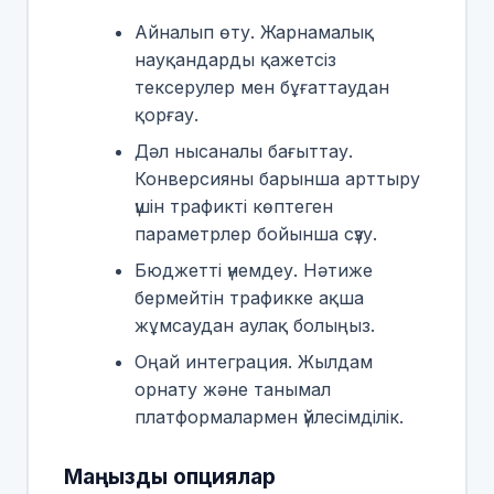
Айналып өту. Жарнамалық
науқандарды қажетсіз
тексерулер мен бұғаттаудан
қорғау.
Дәл нысаналы бағыттау.
Конверсияны барынша арттыру
үшін трафикті көптеген
параметрлер бойынша сүзу.
Бюджетті үнемдеу. Нәтиже
бермейтін трафикке ақша
жұмсаудан аулақ болыңыз.
Оңай интеграция. Жылдам
орнату және танымал
платформалармен үйлесімділік.
Маңызды опциялар