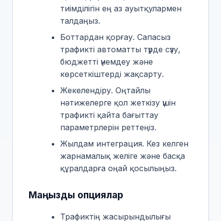
тиімділігін ең аз ауытқулармен
талдаңыз.
Боттардан қорғау. Сапасыз
трафикті автоматты түрде сүзу,
бюджетті үнемдеу және
көрсеткіштерді жақсарту.
Жекелендіру. Оңтайлы
нәтижелерге қол жеткізу үшін
трафикті қайта бағыттау
параметрлерін реттеңіз.
Жылдам интеграция. Кез келген
жарнамалық желіге және басқа
құралдарға оңай қосылыңыз.
Маңызды опциялар
Трафиктің жасырындылығы