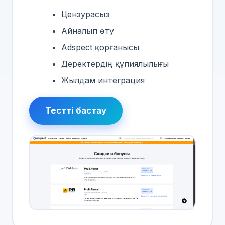
Цензурасыз
Айналып өту
Adspect қорғанысы
Деректердің құпиялылығы
Жылдам интеграция
Тестті бастау