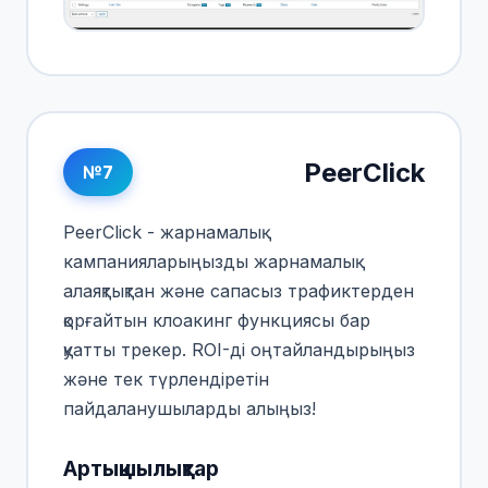
PeerClick
№7
PeerClick - жарнамалық
кампанияларыңызды жарнамалық
алаяқтықтан және сапасыз трафиктерден
қорғайтын клоакинг функциясы бар
қуатты трекер. ROI-ді оңтайландырыңыз
және тек түрлендіретін
пайдаланушыларды алыңыз!
Артықшылықтар