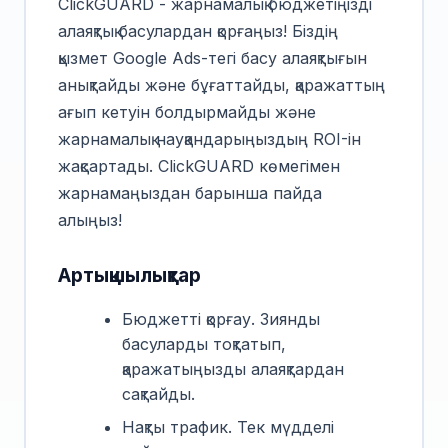
ClickGUARD - жарнамалық бюджетіңізді
алаяқтық басулардан қорғаңыз! Біздің
қызмет Google Ads-тегі басу алаяқтығын
анықтайды және бұғаттайды, қаражаттың
ағып кетуін болдырмайды және
жарнамалық науқандарыңыздың ROI-ін
жақсартады. ClickGUARD көмегімен
жарнамаңыздан барынша пайда
алыңыз!
Артықшылықтар
Бюджетті қорғау. Зиянды
басуларды тоқтатып,
қаражатыңызды алаяқтардан
сақтайды.
Нақты трафик. Тек мүдделі