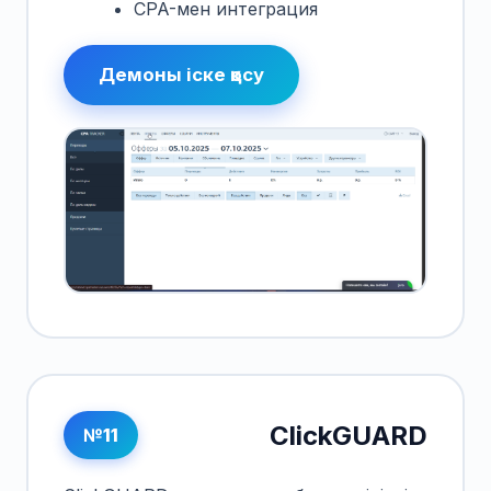
CPA-мен интеграция
Демоны іске қосу
ClickGUARD
№11