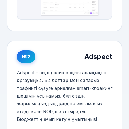
Adspect
№2
Adspect - сіздің клик арқылы алаяқтықтан
қорғауыңыз. Біз боттар мен сапасыз
трафикті сүзуге арналған smart-клоакинг
шешімін ұсынамыз, бұл сіздің
жарнамаңыздың дәлдігін қамтамасыз
етеді және ROI-ді арттырады.
Бюджеттің ағып кетуін ұмытыңыз!