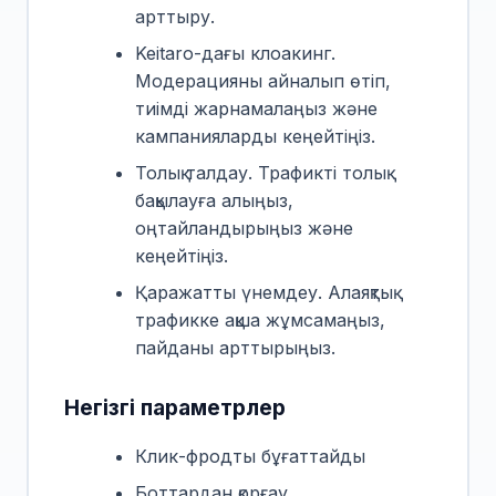
арттыру.
Keitaro-дағы клоакинг.
Модерацияны айналып өтіп,
тиімді жарнамалаңыз және
кампанияларды кеңейтіңіз.
Толық талдау. Трафикті толық
бақылауға алыңыз,
оңтайландырыңыз және
кеңейтіңіз.
Қаражатты үнемдеу. Алаяқтық
трафикке ақша жұмсамаңыз,
пайданы арттырыңыз.
Негізгі параметрлер
Клик-фродты бұғаттайды
Боттардан қорғау