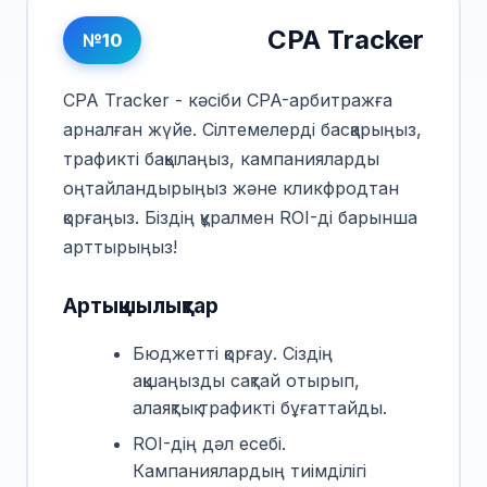
CPA Tracker
№10
CPA Tracker - кәсіби CPA-арбитражға
арналған жүйе. Сілтемелерді басқарыңыз,
трафикті бақылаңыз, кампанияларды
оңтайландырыңыз және кликфродтан
қорғаңыз. Біздің құралмен ROI-ді барынша
арттырыңыз!
Артықшылықтар
Бюджетті қорғау. Сіздің
ақшаңызды сақтай отырып,
алаяқтық трафикті бұғаттайды.
ROI-дің дәл есебі.
Кампаниялардың тиімділігі