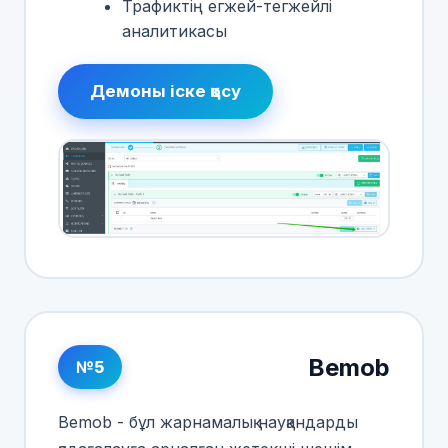
Трафиктің егжей-тегжейлі
аналитикасы
Демоны іске қосу
Bemob
№5
Bemob - бұл жарнамалық науқандарды