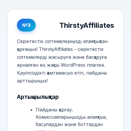
ThirstyAffiliates
№3
Серіктестік сілтемелеріңізді алаяқтықтан
қорғаңыз! ThirstyAffiliates - серіктестік
сілтемелерді жасыруға және басқаруға
арналған ең жақсы WordPress плагині.
Қауіпсіздікті қамтамасыз етіп, пайданы
арттырыңыз!
Артықшылықтар
Пайданы қорғау.
Комиссияларыңызды алаяқтық
басулардан және боттардан