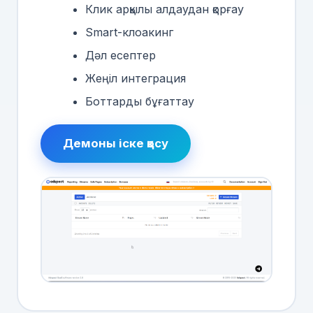
Клик арқылы алдаудан қорғау
Smart-клоакинг
Дәл есептер
Жеңіл интеграция
Боттарды бұғаттау
Демоны іске қосу