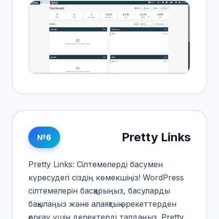
Pretty Links
№6
Pretty Links: Сілтемелерді басумен
күресудегі сіздің көмекшіңіз! WordPress
сілтемелерін басқарыңыз, басуларды
бақылаңыз және алаяқтық әрекеттерден
қорғау үшін деректерді талдаңыз. Pretty