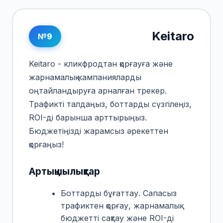
Keitaro
№9
Keitaro - кликфродтан қорғауға және
жарнамалық кампанияларды
оңтайландыруға арналған трекер.
Трафикті талдаңыз, боттарды сүзгілеңіз,
ROI-ді барынша арттырыңыз.
Бюджетіңізді жарамсыз әрекеттен
қорғаңыз!
Артықшылықтар
Боттарды бұғаттау. Сапасыз
трафиктен қорғау, жарнамалық
бюджетті сақтау және ROI-ді