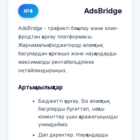
AdsBridge
№4
AdsBridge - трафикті бақылау және клик-
фродтан қорғау платформасы.
Жарнамалық бюджетіңізді алаяқтық
басулардан қорғаңыз және науқандарды
максималды рентабельділікке
оңтайландырыңыз.
Артықшылықтар
Бюджетті қорғау. Біз алаяқтық
басуларды бұғаттап, нақты
клиенттер үшін қаражатыңызды
үнемдейміз.
Дәл деректер. Науқандарды