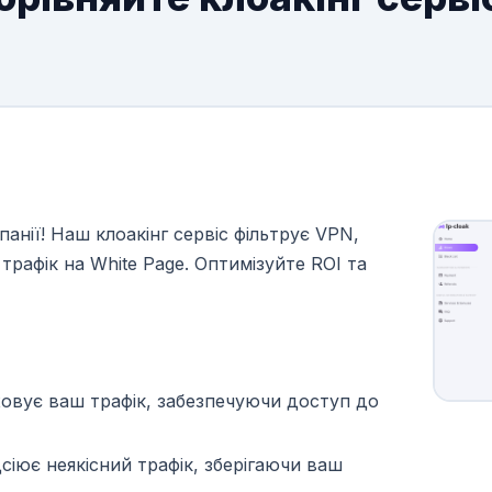
мпанії! Наш клоакінг сервіс фільтрує VPN,
трафік на White Page. Оптимізуйте ROI та
ховує ваш трафік, забезпечуючи доступ до
дсіює неякісний трафік, зберігаючи ваш