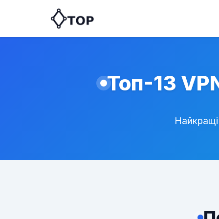
Топ-13 VPN
Найкращі 
П