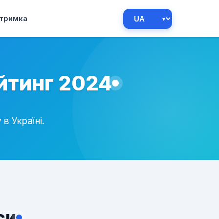
тримка
ейтинг 2024
в Україні.
си