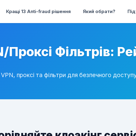
Кращі 13 Anti-fraud рішення
Який обрати?
Під
/Проксі Фільтрів: Р
VPN, проксі та фільтри для безпечного доступу 
орівняйте клоакінг серві