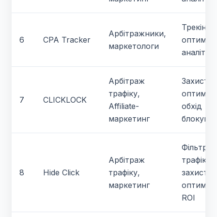
Трекінг,
Арбітражники,
6
CPA Tracker
оптиміза
маркетологи
аналітик
Арбітраж
Захист,
трафіку,
оптиміза
7
CLICKLOCK
Affiliate-
обхід
маркетинг
блокува
Фільтрац
Арбітраж
трафіку,
8
Hide Click
трафіку,
захист,
маркетинг
оптиміза
ROI