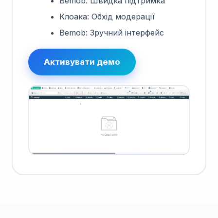
Bemob: Швидка підтримка
Клоака: Обхід модерації
Bemob: Зручний інтерфейс
Активувати демо