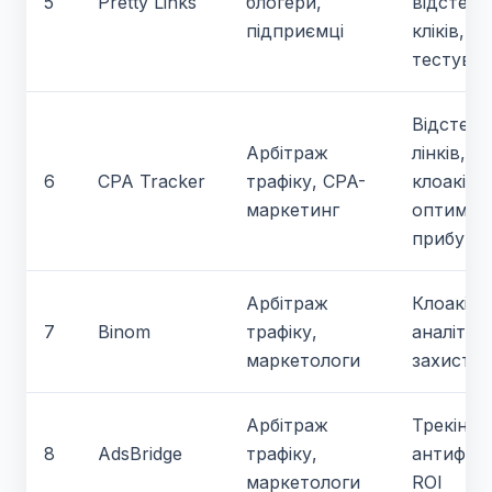
5
Pretty Links
блогери,
відстеж
підприємці
кліків, A
тестува
Відстеж
Арбітраж
лінків,
6
CPA Tracker
трафіку, CPA-
клоакінг,
маркетинг
оптиміза
прибутк
Арбітраж
Клоакінг,
7
Binom
трафіку,
аналітик
маркетологи
захист
Арбітраж
Трекінг,
8
AdsBridge
трафіку,
антифро
маркетологи
ROI