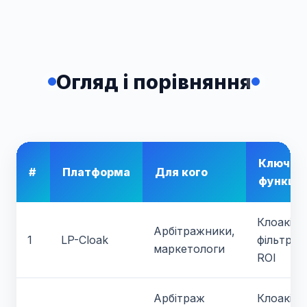
Огляд і порівняння
Ключові
#
Платформа
Для кого
функції
Клоакінг,
Арбітражники,
1
LP-Cloak
фільтраці
маркетологи
ROI
Арбітраж
Клоакінг,