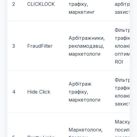
2
CLICKLOCK
трафіку,
арбітраж
маркетинг
захист
Фільтрац
Арбітражники,
трафіку,
3
FraudFilter
рекламодавці,
клоакінг,
маркетологи
оптиміза
ROI
Фільтрац
Арбітраж
трафіку,
4
Hide Click
трафіку,
клоакінг,
маркетологи
захист
Маскува
Маркетологи,
посилань