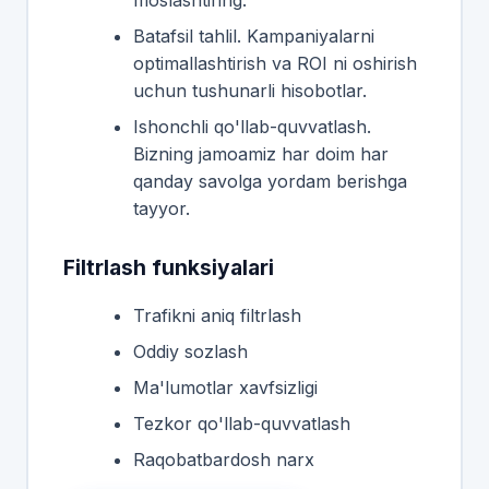
moslashtiring.
Batafsil tahlil. Kampaniyalarni
optimallashtirish va ROI ni oshirish
uchun tushunarli hisobotlar.
Ishonchli qo'llab-quvvatlash.
Bizning jamoamiz har doim har
qanday savolga yordam berishga
tayyor.
Filtrlash funksiyalari
Trafikni aniq filtrlash
Oddiy sozlash
Ma'lumotlar xavfsizligi
Tezkor qo'llab-quvvatlash
Raqobatbardosh narx