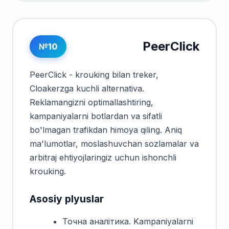
PeerClick
№10
PeerClick - krouking bilan treker,
Cloakerzga kuchli alternativa.
Reklamangizni optimallashtiring,
kampaniyalarni botlardan va sifatli
bo'lmagan trafikdan himoya qiling. Aniq
ma'lumotlar, moslashuvchan sozlamalar va
arbitraj ehtiyojlaringiz uchun ishonchli
krouking.
Asosiy plyuslar
Точна аналітика. Kampaniyalarni