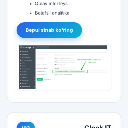
Qulay interfeys
Batafsil analitika
Bepul sinab ko'ring
Cloak IT
№3