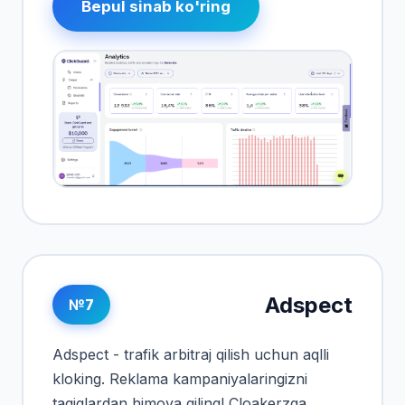
Bepul sinab ko'ring
Adspect
№7
Adspect - trafik arbitraj qilish uchun aqlli
kloking. Reklama kampaniyalaringizni
taqiqlardan himoya qiling! Cloakerzga