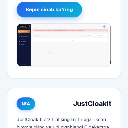
Bepul sinab ko'ring
JustCloakIt
№4
JustCloakIt: o'z trafikingizni firibgarlikdan
himoya qiling va uni niqoblang! Cloakerzga