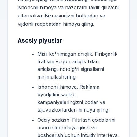
ishonchli himoya va nazoratni taklif qiluvchi
alternativa. Biznesingizni botlardan va
vijdonli raqobatdan himoya qiling.
Asosiy plyuslar
Misli ko'rilmagan aniqlik. Firibgarlik
trafikini yuqori aniqlik bilan
aniqlang, noto'g'ri signallarni
minimallashtiring.
Ishonchli himoya. Reklama
byudjetini saqlab,
kampaniyalaringizni botlar va
tajovuzkorlardan himoya qiling.
Oddiy sozlash. Filtrlash qoidalarini
oson integratsiya qilish va
boshqarish uchun intuitiv interfeys.