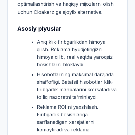
optimallashtirish va haqiqiy mijozlarni olish
uchun Cloakerz ga ajoyib alternativa.
Asosiy plyuslar
Aniq klik-firibgarlikdan himoya
qilish. Reklama byudjetingizni
himoya qilib, real vaqtda yaroqsiz
bosishlarni bloklaydi.
Hisobotlarning maksimal darajada
shaffofligi. Batafsil hisobotlar klik-
firibgarlik manbalarini ko'rsatadi va
to'liq nazoratni ta'minlaydi.
Reklama ROI ni yaxshilash.
Firibgarlik bosishlariga
sarflanadigan xarajatlarni
kamaytiradi va reklama