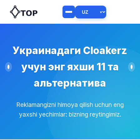
Украинадаги Cloakerz
учун энг яхши 11 та
альтернатива
Reklamangizni himoya qilish uchun eng
yaxshi yechimlar: bizning reytingimiz.