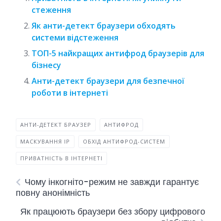
стеження
Як анти-детект браузери обходять
системи відстеження
ТОП-5 найкращих антифрод браузерів для
бізнесу
Анти-детект браузери для безпечної
роботи в інтернеті
АНТИ-ДЕТЕКТ БРАУЗЕР
АНТИФРОД
МАСКУВАННЯ IP
ОБХІД АНТИФРОД-СИСТЕМ
ПРИВАТНІСТЬ В ІНТЕРНЕТІ
Чому інкогніто-режим не завжди гарантує
повну анонімність
Як працюють браузери без збору цифрового