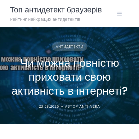
Skip
Топ антидетект браузерів
to
content
Рейтинг найкращих антидетектів
АНТИДЕТЕКТИ
Чи можна повністю
приховати свою
активність в інтернеті?
23.09.2025
АВТОР ANTI_VERA