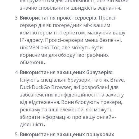
інструментом для анонімності, але він може
значно сповільнити швидкість зєднання.
Використання проксі-серверів:
Проксі-
сервер діє як посередник між вашим
компютером і інтернетом, маскуючи вашу
IP-адресу. Проксі-сервери менш безпечні,
ніж VPN або Tor, але можуть бути
корисними для обходу географічних
обмежень.
Використання захищених браузерів:
Існують спеціальні браузери, такі як Brave,
DuckDuckGo Browser, які розроблені для
забезпечення конфіденційності та захисту
від відстеження. Вони блокують трекери,
рекламу та інші елементи, які можуть
збирати інформацію про вашу онлайн-
діяльність.
Використання захищених пошукових