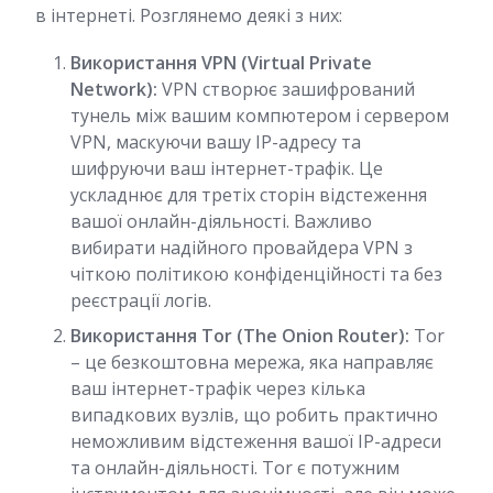
в інтернеті. Розглянемо деякі з них:
Використання VPN (Virtual Private
Network):
VPN створює зашифрований
тунель між вашим компютером і сервером
VPN, маскуючи вашу IP-адресу та
шифруючи ваш інтернет-трафік. Це
ускладнює для третіх сторін відстеження
вашої онлайн-діяльності. Важливо
вибирати надійного провайдера VPN з
чіткою політикою конфіденційності та без
реєстрації логів.
Використання Tor (The Onion Router):
Tor
– це безкоштовна мережа, яка направляє
ваш інтернет-трафік через кілька
випадкових вузлів, що робить практично
неможливим відстеження вашої IP-адреси
та онлайн-діяльності. Tor є потужним