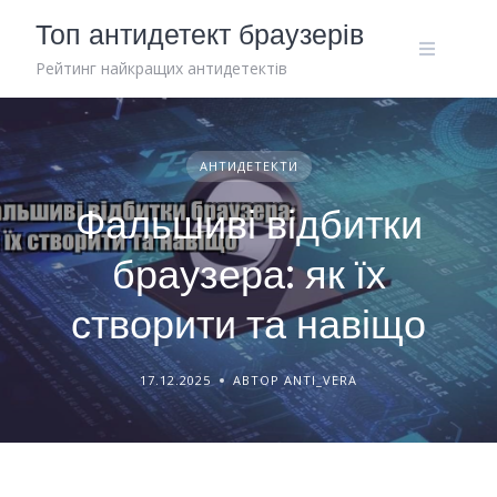
Skip
Топ антидетект браузерів
to
content
Рейтинг найкращих антидетектів
АНТИДЕТЕКТИ
Фальшиві відбитки
браузера: як їх
створити та навіщо
17.12.2025
АВТОР ANTI_VERA