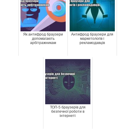
Як антифрод браузери
Антифрод браузери для
допомагають
маркетологів і
арбітражникам
рекламодавців
ТОП-5 браузерів для
безпечної роботи в
інтернеті