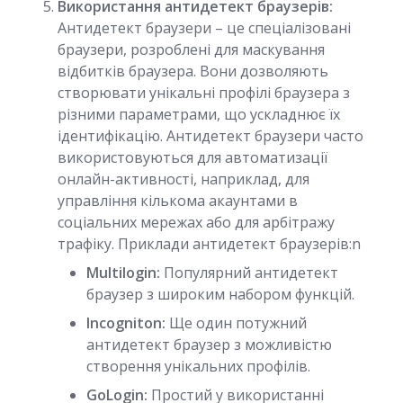
Використання антидетект браузерів:
Антидетект браузери – це спеціалізовані
браузери, розроблені для маскування
відбитків браузера. Вони дозволяють
створювати унікальні профілі браузера з
різними параметрами, що ускладнює їх
ідентифікацію. Антидетект браузери часто
використовуються для автоматизації
онлайн-активності, наприклад, для
управління кількома акаунтами в
соціальних мережах або для арбітражу
трафіку. Приклади антидетект браузерів:n
Multilogin:
Популярний антидетект
браузер з широким набором функцій.
Incogniton:
Ще один потужний
антидетект браузер з можливістю
створення унікальних профілів.
GoLogin:
Простий у використанні