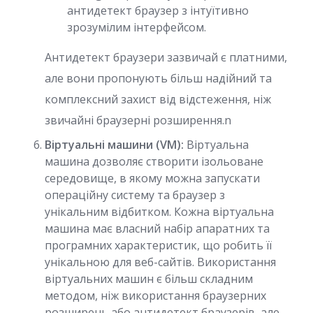
антидетект браузер з інтуїтивно
зрозумілим інтерфейсом.
Антидетект браузери зазвичай є платними,
але вони пропонують більш надійний та
комплексний захист від відстеження, ніж
звичайні браузерні розширення.n
Віртуальні машини (VM):
Віртуальна
машина дозволяє створити ізольоване
середовище, в якому можна запускати
операційну систему та браузер з
унікальним відбитком. Кожна віртуальна
машина має власний набір апаратних та
програмних характеристик, що робить її
унікальною для веб-сайтів. Використання
віртуальних машин є більш складним
методом, ніж використання браузерних
розширень або антидетект браузерів, але