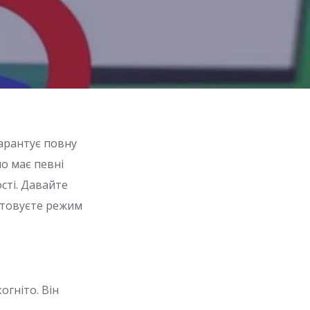
гарантує повну
но має певні
сті. Давайте
стовуєте режим
огніто. Він