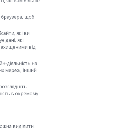
і, які вам більше
 браузера, щоб
сайти, які ви
 дані, які
 захищеними від
йн-діяльність на
их мереж, інший
розглядніть
ність в окремому
можна виділити: