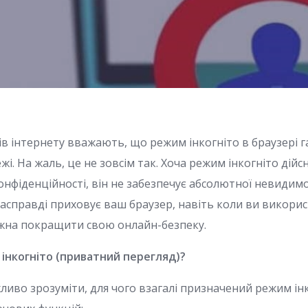
ів інтернету вважають, що режим інкогніто в браузері 
жі. На жаль, це не зовсім так. Хоча режим інкогніто дійс
онфіденційності, він не забезпечує абсолютної невидимо
асправді приховує ваш браузер, навіть коли ви викори
можна покращити свою онлайн-безпеку.
інкогніто (приватний перегляд)?
ливо зрозуміти, для чого взагалі призначений режим інк