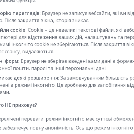
ючових функцій:
торію переглядів:
Браузер не записує вебсайти, які ви від
о. Після закриття вікна, історія зникає.
йли cookie:
Cookie – це невеликі текстові файли, які ве
пютері для відстеження ваших дій, налаштувань та перс
имі інкогніто cookie не зберігаються. Після закриття вікн
ас сеансу, видаляються.
ні форм:
Браузер не зберігає введені вами дані в формах,
нної пошти, паролі та інші персональні дані.
икає деякі розширення:
За замовчуванням більшість 
ені в режимі інкогніто. Це зроблено для запобігання 
ями.
то НЕ приховує?
ерелічені переваги, режим інкогніто має суттєві обмеже
е забезпечує повну анонімність. Ось що режим інкогніто