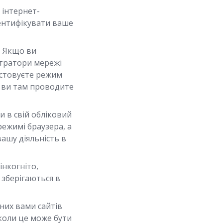
 інтернет-
дентифікувати ваше
:
Якщо ви
стратори мережі
истовуєте режим
су ви там проводите
 в свій обліковий
режимі браузера, а
вашу діяльність в
інкогніто,
 зберігаються в
них вами сайтів
коли це може бути