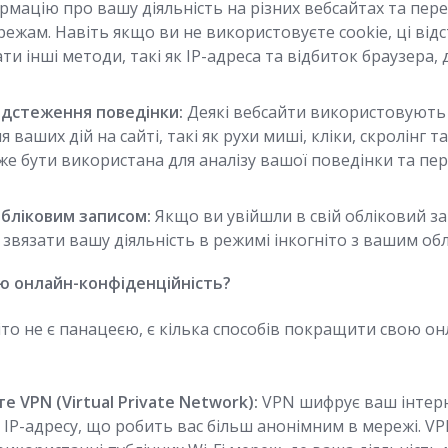
мацію про вашу діяльність на різних вебсайтах та пере
ежам. Навіть якщо ви не використовуєте cookie, ці від
и інші методи, такі як IP-адреса та відбиток браузера,
ідстеження поведінки:
Деякі вебсайти використовують 
 ваших дій на сайті, такі як рухи миші, кліки, скролінг та
е бути використана для аналізу вашої поведінки та пер
обліковим записом:
Якщо ви увійшли в свій обліковий за
звязати вашу діяльність в режимі інкогніто з вашим об
ю онлайн-конфіденційність?
іто не є панацеєю, є кілька способів покращити свою он
 VPN (Virtual Private Network):
VPN шифрує ваш інтерн
 IP-адресу, що робить вас більш анонімним в мережі. V