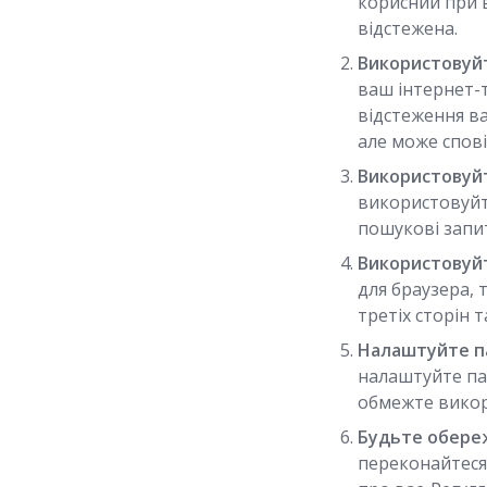
корисний при в
відстежена.
Використовуйт
ваш інтернет-
відстеження ва
але може спов
Використовуйт
використовуйте
пошукові запит
Використовуйт
для браузера, т
третіх сторін 
Налаштуйте па
налаштуйте пар
обмежте викори
Будьте обереж
переконайтеся