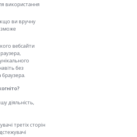
сля використання
кщо ви вручну
 зможе
кого вебсайти
браузера,
 унікального
навіть без
 браузера.
когніто?
шу діяльність,
вачі третіх сторін
відстежувачі