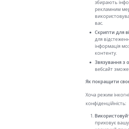
збирають інфор
рекламним мер
використовуват
вас.
Скрипти для в
для відстеження
інформація мож
контенту.
Звязування з 
вебсайт зможе 
Як покращити сво
Хоча режим інкогн
конфіденційність:
Використовуйте
приховує вашу