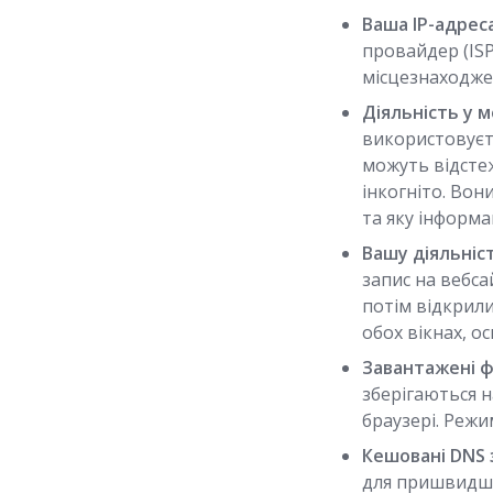
Ваша IP-адреса
провайдер (IS
місцезнаходже
Діяльність у 
використовуєте
можуть відсте
інкогніто. Вон
та яку інформа
Вашу діяльніст
запис на вебса
потім відкрили
обох вікнах, о
Завантажені ф
зберігаються н
браузері. Режим
Кешовані DNS 
для пришвидше