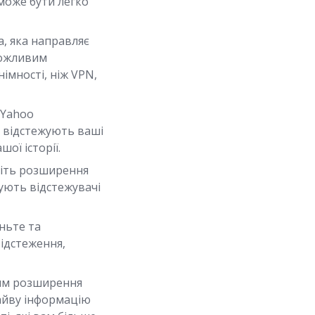
 може бути легко
, яка направляє
можливим
імності, ніж VPN,
 Yahoo
е відстежують ваші
ої історії.
іть розширення
окують відстежувачі
ньте та
відстеження,
ям розширення
зайву інформацію