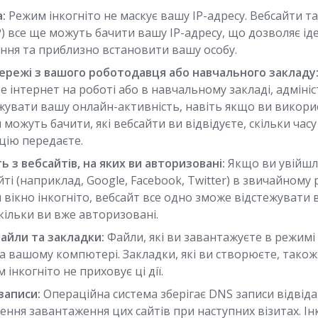
:
Режим інкогніто не маскує вашу IP-адресу. Вебсайти та
P) все ще можуть бачити вашу IP-адресу, що дозволяє і
ння та приблизно встановити вашу особу.
мережі з вашого роботодавця або навчального закладу
 інтернет на роботі або в навчальному закладі, адміні
жувати вашу онлайн-активність, навіть якщо ви викор
и можуть бачити, які вебсайти ви відвідуєте, скільки ча
цію передаєте.
ь з вебсайтів, на яких ви авторизовані:
Якщо ви увійшли
йті (наприклад, Google, Facebook, Twitter) в звичайному 
 вікно інкогніто, вебсайт все одно зможе відстежувати 
скільки ви вже авторизовані.
айли та закладки:
Файли, які ви завантажуєте в режимі 
а вашому компютері. Закладки, які ви створюєте, також
 інкогніто не приховує ці дії.
записи:
Операційна система зберігає DNS записи відвіда
ння завантаження цих сайтів при наступних візитах. Ін