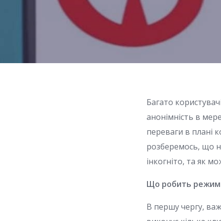
Багато користувач
анонімність в мере
переваги в плані к
розберемось, що н
інкогніто, та як 
Що робить режим 
В першу чергу, важ