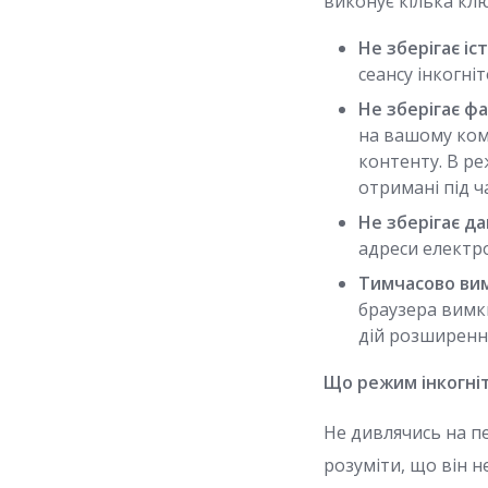
виконує кілька кл
Не зберігає іс
сеансу інкогніт
Не зберігає фа
на вашому ком
контенту. В реж
отримані під ч
Не зберігає да
адреси електро
Тимчасово вим
браузера вимкн
дій розширенн
Що режим інкогні
Не дивлячись на п
розуміти, що він н