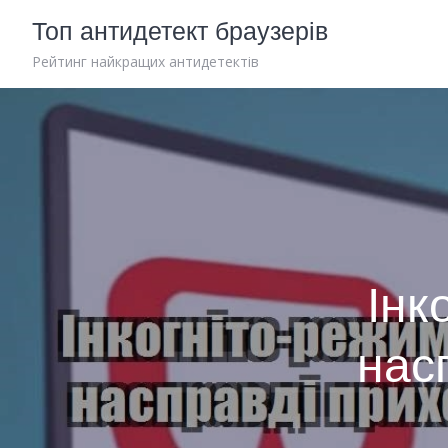
Skip
Топ антидетект браузерів
to
content
Рейтинг найкращих антидетектів
Інк
нас