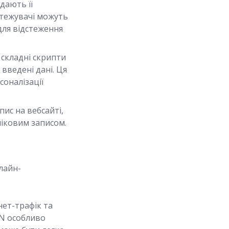
дають її
стежувачі можуть
 для відстеження
складні скрипти
 введені дані. Ця
соналізації
пис на вебсайті,
ліковим записом.
лайн-
ет-трафік та
PN особливо