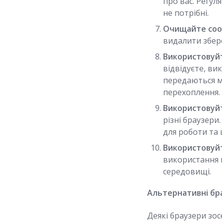
про вас. Регул
не потрібні.
Очищайте cook
видалити збере
Використовуйт
відвідуєте, в
передаються м
перехоплення.
Використовуйт
різні браузери
для роботи та 
Використовуйт
використання 
середовищі.
Альтернативні бр
Деякі браузери зос