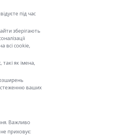
відуєте під час
бсайти зберігають
оналізації
а всі cookie,
 такі як імена,
розширень
відстеженню ваших
ння. Важливо
 не приховує: