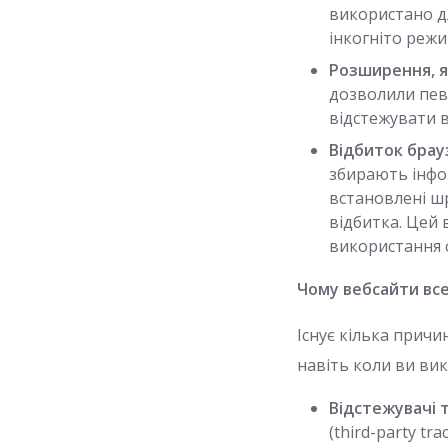
використано дл
інкогніто режи
Розширення, я
дозволили пев
відстежувати в
Відбиток брауз
збирають інфор
встановлені ш
відбитка. Цей 
використання c
Чому вебсайти все
Існує кілька прич
навіть коли ви ви
Відстежувачі т
(third-party tra