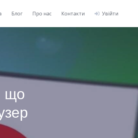
а
Блог
Про нас
Контакти
Увійти
: що
узер