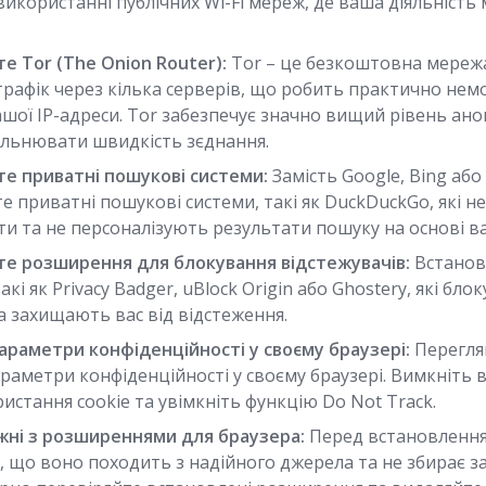
икористанні публічних Wi-Fi мереж, де ваша діяльність
е Tor (The Onion Router):
Tor – це безкоштовна мережа
трафік через кілька серверів, що робить практично не
шої IP-адреси. Tor забезпечує значно вищий рівень анон
ільнювати швидкість зєднання.
е приватні пошукові системи:
Замість Google, Bing або
 приватні пошукові системи, такі як DuckDuckGo, які н
и та не персоналізують результати пошуку на основі ваш
е розширення для блокування відстежувачів:
Встанов
акі як Privacy Badger, uBlock Origin або Ghostery, які бл
та захищають вас від відстеження.
раметри конфіденційності у своєму браузері:
Перегля
аметри конфіденційності у своєму браузері. Вимкніть 
стання cookie та увімкніть функцію Do Not Track.
ні з розширеннями для браузера:
Перед встановленн
, що воно походить з надійного джерела та не збирає 