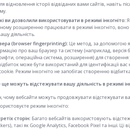
я відновлення історії відвіданих вами сайтів, навіть пі
му.
кі ви дозволили використовувати в режимі інкогніто:
Я
ному розширенню працювати в режимі інкогніто, воно
ашу діяльність.
ера (browser fingerprinting):
Це метод, за допомогою я
мацію про ваш браузер та систему (наприклад, версія 
рифти, операційна система, розширення) для створення
відбиток може бути використаний для ідентифікації вас 
ookie. Режим інкогніто не запобігає створенню відбитка
 ще можуть відстежувати вашу діяльність в режимі ін
ин, чому вебсайти можуть продовжувати відстежувати ва
користовуєте режим інкогніто:
ретіх сторін:
Багато вебсайтів використовують відстежу
ckers), такі як Google Analytics, Facebook Pixel та інші. Ці 