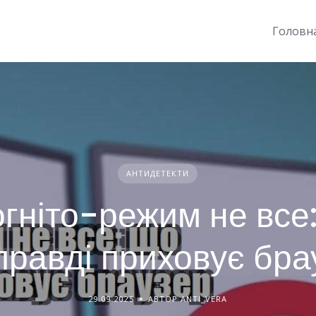
Головн
АНТИДЕТЕКТИ
огніто-режим не все
правді приховує бра
29.09.2025
АВТОР ANTI_VERA