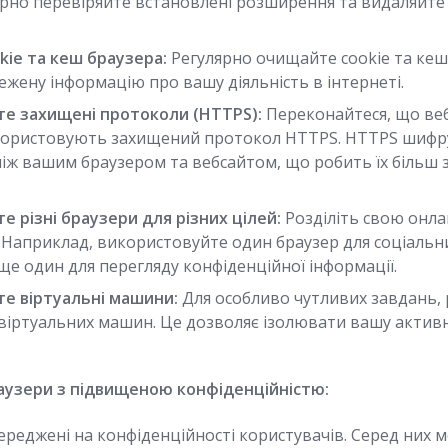
ярно перевіряйте встановлені розширення та видаляйте т
ie та кеш браузера:
Регулярно очищайте cookie та кеш
жену інформацію про вашу діяльність в інтернеті.
е захищені протоколи (HTTPS):
Переконайтеся, що веб
икористовують захищений протокол HTTPS. HTTPS шифрує
іж вашим браузером та вебсайтом, що робить їх більш
е різні браузери для різних цілей:
Розділіть свою онла
. Наприклад, використовуйте один браузер для соціальн
ще один для перегляду конфіденційної інформації.
е віртуальні машини:
Для особливо чутливих завдань, 
віртуальних машин. Це дозволяє ізолювати вашу актив
аузери з підвищеною конфіденційністю:
ереджені на конфіденційності користувачів. Серед них 