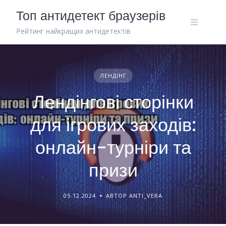
Skip
Топ антидетект браузерів
to
content
Рейтинг найкращих антидетектів
ЛЕНДІНГ
Лендінгові сторінки
для ігрових заходів:
онлайн-турніри та
призи
05.12.2024
АВТОР ANTI_VERA