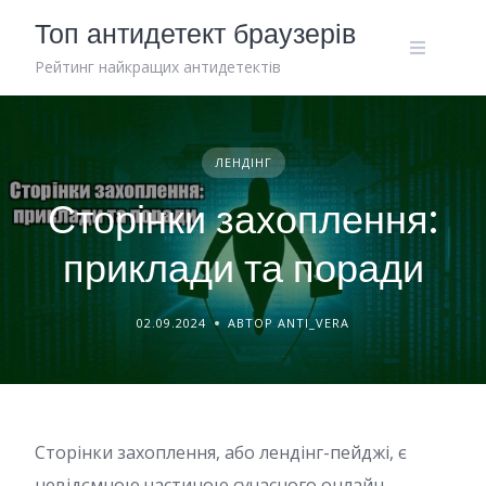
Skip
Топ антидетект браузерів
to
content
Рейтинг найкращих антидетектів
ЛЕНДІНГ
Сторінки захоплення:
приклади та поради
02.09.2024
АВТОР ANTI_VERA
Сторінки захоплення, або лендінг-пейджі, є
невідємною частиною сучасного онлайн-