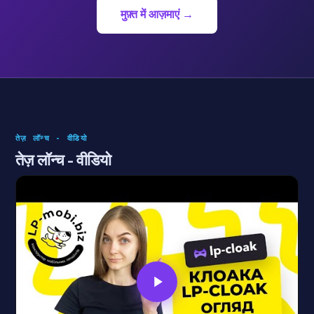
मुफ़्त में आज़माएं →
तेज़ लॉन्च - वीडियो
तेज़ लॉन्च - वीडियो