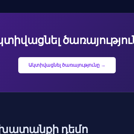
կտիվացնել ծառայությու
Ակտիվացնել ծառայությունը →
շխատանքի դեմո