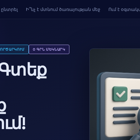
՞ ընտրել
Ի՞նչ է մտնում ծառայության մեջ
Ում է օգտակ
ԳՈՐԾԱՐԿՈՒՄ
0 ԳՐՆ ՄԵԿՆԱՐԿ
: Գտեք
ք
ւմ!