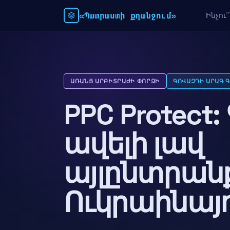
«Պատրաստի քղանջում»
Ինչու
ԱՌԱՆՑ ԱՐԲԻՏՐԱԺԻ ՓՈՐՁԻ
ԳՈՎԱԶԴԻ ԱՐԱԳ 
PPC Protect
ավելի լավ
այլընտրան
Ուկրաինայո