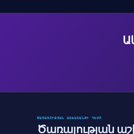
Ա
ԾԱՌԱՅՈՒԹՅԱՆ ԱՇԽԱՏԱՆՔԻ ԴԵՄՈ
Ծառայության ա