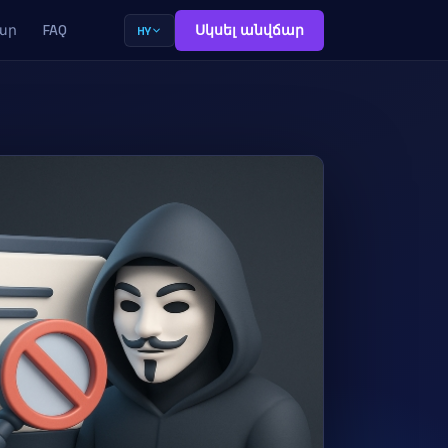
ար
FAQ
Սկսել անվճար
HY