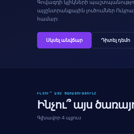
Գովազդի կլիկների պաշտպանությո
այլընտրանքային լուծումներ Ուկր
համար:
Սկսել անվճար
Դիտել դեմո
ԻՆՉՈՒ՞ ԱՅՍ ԾԱՌԱՅՈՒԹՅՈՒՆԸ
Ինչու՞ այս ծառայ
Գլխավոր 4 պլյուս