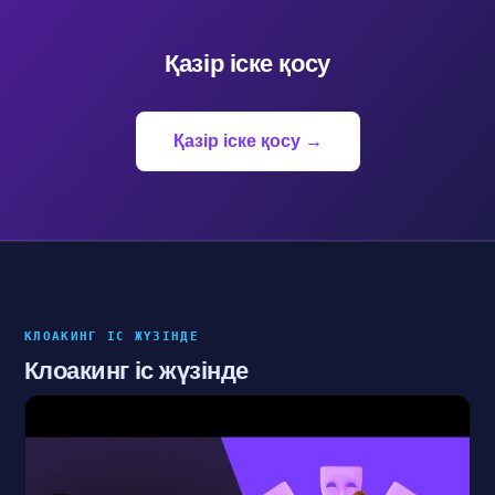
Қазір іске қосу
Қазір іске қосу →
КЛОАКИНГ ІС ЖҮЗІНДЕ
Клоакинг іс жүзінде