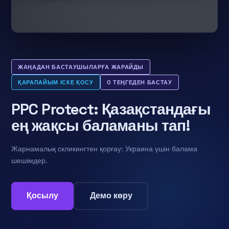
ЖАҢАДАН БАСТАУШЫЛАРҒА ЖАРАЙДЫ
ҚАРАПАЙЫМ ІСКЕ ҚОСУ
0 ТЕҢГЕДЕН БАСТАУ
PPC Protect: Қазақстандағы
ең жақсы баламаны тап!
Жарнамалық скликингтен қорғау: Украина үшін балама
шешімдер.
Қосылу
Демо көру