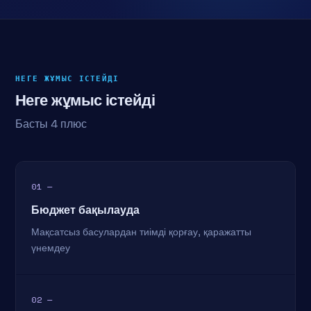
НЕГЕ ЖҰМЫС ІСТЕЙДІ
Неге жұмыс істейді
Басты 4 плюс
01 —
Бюджет бақылауда
Мақсатсыз басулардан тиімді қорғау, қаражатты
үнемдеу
02 —