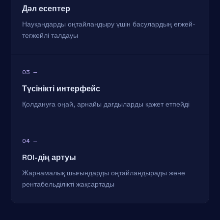
Дәл есептер
Науқандарды оңтайландыру үшін басулардың егжей-
тегжейлі талдауы
03 —
Түсінікті интерфейс
Қолдануға оңай, арнайы дағдыларды қажет етпейді
04 —
ROI-дің артуы
Жарнамалық шығындарды оңтайландырады және
рентабельділікті жақсартады