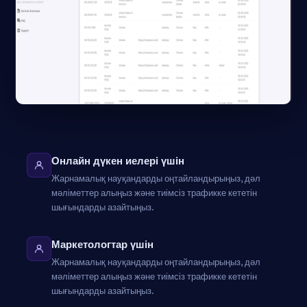
Онлайн дүкен иелері үшін
Жарнамалық науқандарды оңтайландырыңыз, дәл
мәліметтер алыңыз және тиімсіз трафикке кететін
шығындарды азайтыңыз.
Маркетологтар үшін
Жарнамалық науқандарды оңтайландырыңыз, дәл
мәліметтер алыңыз және тиімсіз трафикке кететін
шығындарды азайтыңыз.