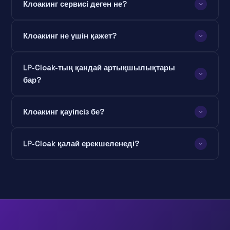
Клоакинг сервисі деген не?
Клоакинг не үшін қажет?
LP-Cloak-тың қандай артықшылықтары
бар?
Клоакинг қауіпсіз бе?
LP-Cloak қалай ерекшеленеді?