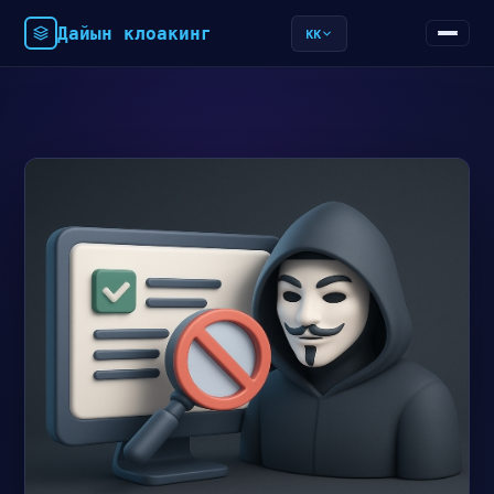
Дайын клоакинг
KK