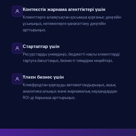
Контекстік жарнама агенттіктері үшін
Клиенттерге алаяқтықтан қосымша қорғаныс деңгейін
ұсыныңыз, нәтижелерге қанағаттану деңгейін
арттырыңыз.
Стартаптар үшін
Ресурстарды үнемдеңіз, бюджетті нақты клиенттерді
тартуға бағыттаңыз, бизнесті тиімдірек кеңейтіңіз.
Үлкен бизнес үшін
Кликфродтан қорғауды автоматтандырыңыз, ашық
аналитика алыңыз және жарнамалық науқандардан
ROI-ді барынша арттырыңыз.