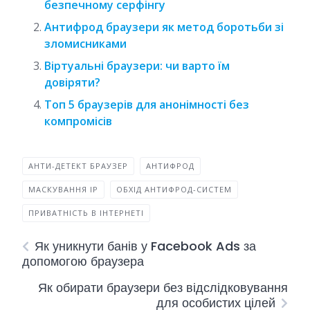
безпечному серфінгу
Антифрод браузери як метод боротьби зі
зломисниками
Віртуальні браузери: чи варто їм
довіряти?
Топ 5 браузерів для анонімності без
компромісів
АНТИ-ДЕТЕКТ БРАУЗЕР
АНТИФРОД
МАСКУВАННЯ IP
ОБХІД АНТИФРОД-СИСТЕМ
ПРИВАТНІСТЬ В ІНТЕРНЕТІ
Як уникнути банів у Facebook Ads за
допомогою браузера
Як обирати браузери без відслідковування
для особистих цілей