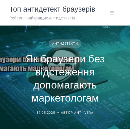
Skip
Топ антидетект браузерів
to
content
Рейтинг найкращих антидетектів
АНТИДЕТЕКТИ
Як браузери без
відстеження
допомагають
маркетологам
17.05.2025
АВТОР ANTI_VERA