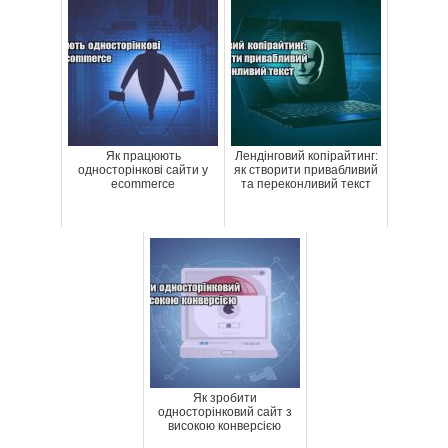
Як працюють
Лендінговий копірайтинг:
односторінкові сайти у
як створити привабливий
ecommerce
та переконливий текст
Як зробити
односторінковий сайт з
високою конверсією