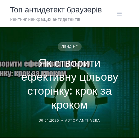
Skip
Топ антидетект браузерів
to
content
Рейтинг найкращих антидетектів
ЛЕНДІНГ
Як створити
ефективну цільову
сторінку: крок за
кроком
30.01.2025
АВТОР ANTI_VERA