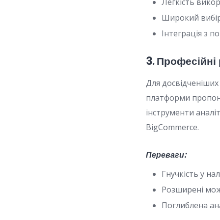
Легкість вико
Широкий вибі
Інтеграція з 
3. Професійні
Для досвідченіших 
платформи пропон
інструменти аналі
BigCommerce.
Переваги:
Гнучкість у н
Розширені мож
Поглиблена ан