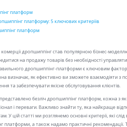
пінг платформ
опшиппінг платформу: 5 ключових критеріїв
шиппінг платформ
ої комерції дропшиппінг став популярною бізнес-моделл
едитися на продажу товарів без необхідності управляти
равильного дропшиппінг-платформи є ключовим фактор
вона визначає, як ефективно ви зможете взаємодіяти з 
ня та забезпечувати якісне обслуговування клієнтів.
 представлено безліч дропшиппінг платформ, кожна з як
ціонал і переваги. Важливо знайти ту, яка найкраще від
м. У цій статті ми розглянемо основні критерії, які слі
г платформи, а також надамо практичні рекомендації.