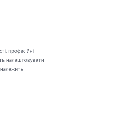
ті, професійні
ть налаштовувати
х належить