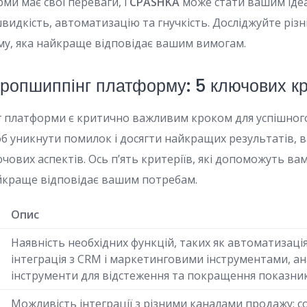
ми має свої переваги, і
CPASHKA
може стати вашим іде
идкість, автоматизацію та гнучкість. Досліджуйте різні 
у, яка найкраще відповідає вашим вимогам.
дропшиппінг платформу: 5 ключових кр
г платформи є критично важливим кроком для успішног
об уникнути помилок і досягти найкращих результатів,
ючових аспектів. Ось п’ять критеріїв, які допоможуть ва
йкраще відповідає вашим потребам.
Опис
Наявність необхідних функцій, таких як автоматизаці
інтеграція з CRM і маркетинговими інструментами, ан
інструменти для відстеження та покращення показник
Можливість інтеграції з різними каналами продажу: 