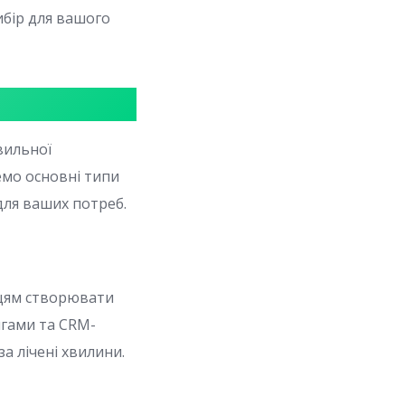
бір для вашого
вильної
емо основні типи
ля ваших потреб.
цям створювати
інгами та CRM-
а лічені хвилини.