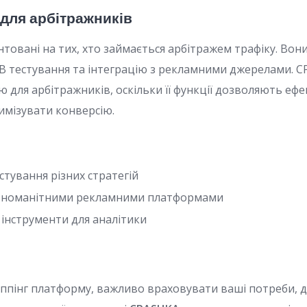
для арбітражників
нтовані на тих, хто займається арбітражем трафіку. Во
/B тестування та інтеграцію з рекламними джерелами. 
ю для арбітражників, оскільки її функції дозволяють еф
имізувати конверсію.
тування різних стратегій
різноманітними рекламними платформами
 інструменти для аналітики
інг платформу, важливо враховувати ваші потреби, досві