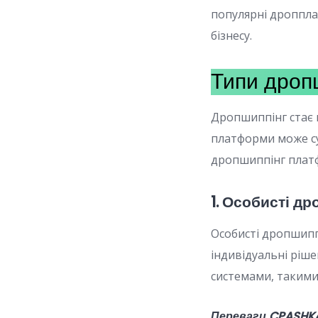
популярні дроппл
бізнесу.
Типи дроп
Дропшиппінг стає 
платформи може су
дропшиппінг платф
1. Особисті д
Особисті дропшипп
індивідуальні ріше
системами, такими
Переваги CPASHK