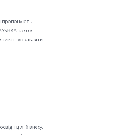
ни пропонують
CPASHKA також
ективно управляти
д і цілі бізнесу.