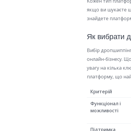
Кожен тип платфор
якщо ви шукаєте шв
знайдете платформ
Як вибрати 
Вибір дропшиппін
онлайн-бізнесу. Щ
увагу на кілька кл
платформу, що на
Критерій
Функціонал і
можливості
Підтримка