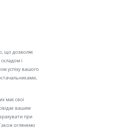
ю, що дозволяє
 складом і
ом успіху вашого
постачальниками,
их має свої
повідає вашим
д врахувати при
 Також оглянемо