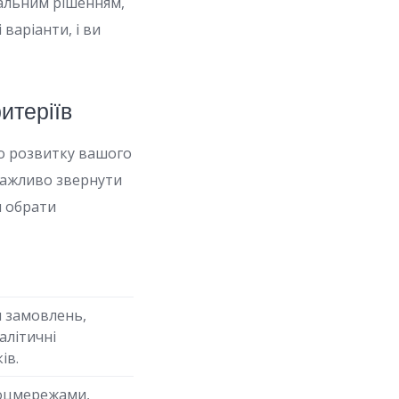
альним рішенням,
варіанти, і ви
итеріїв
о розвитку вашого
 важливо звернути
м обрати
я замовлень,
алітичні
ів.
соцмережами,