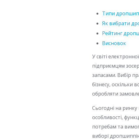
Типи дропшип
Як вибрати др
Рейтинг дроп
Висновок
У світі електронн
підприємцям зосер
запасами. Вибір п
бізнесу, оскільки 
обробляти замовлен
Сьогодні на ринку
особливості, функ
потребам та вимога
виборі дропшиппін