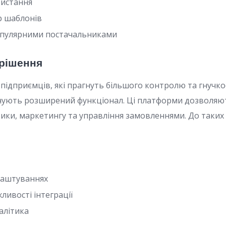
ристання
р шаблонів
популярними постачальниками
 рішення
підприємців, які прагнуть більшого контролю та гнучкос
ують розширений функціонал. Ці платформи дозволяю
тики, маркетингу та управління замовленнями. До таки
алаштуваннях
ливості інтеграції
алітика