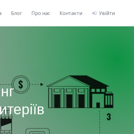
а
Блог
Про нас
Контакти
Увійти
нг
итеріїв