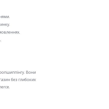
нями.
ринку.
мовленнях.
.
дропшиппінгу. Вони
азин без глибоких
erce.