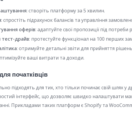
лаштування
: створіть платформу за 5 хвилин.
я
: спростіть підрахунок балансів та управління замовлен
тування оферів
: адаптуйте свої пропозиції під потреби 
 тест-драйв
: протестуйте функціонал на 100 перших за
алітика
: отримуйте детальні звіти для прийняття рішень
оптимізуйте ваші витрати та доходи.
для початківців
ьно підходять для тих, хто тільки починає свій шлях у 
остий інтерфейс, що дозволяє швидко налаштувати маг
анні. Прикладами таких платформ є Shopify та WooComm