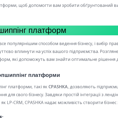
атформи, щоб допомогти вам зробити обґрунтований ви
шиппінг платформ
все популярнішим способом ведення бізнесу, і вибір пра
ттєво вплинути на успіх вашого підприємства. Розглян
орм, які допоможуть вам знайти оптимальне рішення д
ропшиппінг платформи
інг платформи, такі як
CPASHKA
, дозволяють підприєм
ння для свого бізнесу. Завдяки простій інтеграції з ленд
 як LP-CRM, CPASHKA надає можливість створити бізнес з
A: