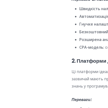
Швидкість на
Автоматизаці
Гнучке налаш
Безкоштовний
Розширена ан
CPA-модель
: 
2. Платформи 
Ці платформи ідеал
зазвичай мають пр
знань у програмув
Переваги: