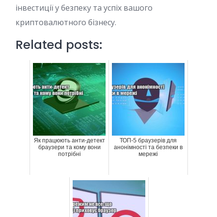
інвестиції у безпеку та успіх вашого
криптовалютного бізнесу.
Related posts:
Як працюють анти-детект
ТОП-5 браузерів для
браузери та кому вони
анонімності та безпеки в
потрібні
мережі