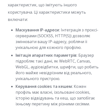
характеристик, що імітують іншого
користувача. Ці характеристики можуть
включати:
Маскування IP-адреси:
Інтеграція з проксі-
серверами (SOCKS5, HTTP(S)) дозволяє
змінювати вашу IP-адресу, роблячи її
унікальною для кожного профілю.
Імітація апаратних параметрів:
Браузер
підробляє такі дані, як WebRTC, Canvas,
WebGL, аудіовідбитки, шрифти, що робить
його майже невідрізним від реального,
унікального пристрою.
Керування cookies та кешем:
Кожен
профіль має власні, ізольовані cookies,
історію відвідувань та кеш, що запобігає
їхньому перетину між різними сесіями.