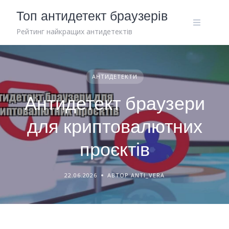
Skip
Топ антидетект браузерів
to
content
Рейтинг найкращих антидетектів
АНТИДЕТЕКТИ
Антидетект браузери
для криптовалютних
проєктів
22.06.2026
АВТОР ANTI_VERA