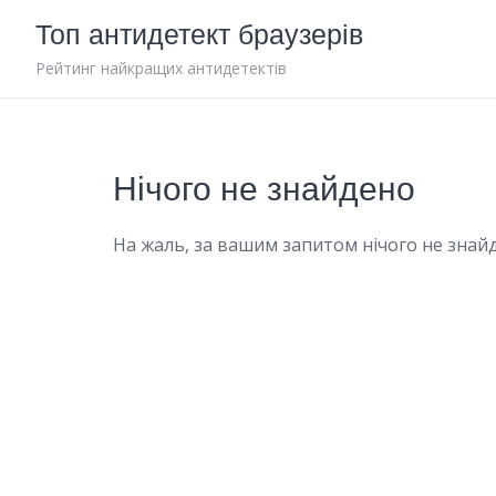
Skip
Топ антидетект браузерів
to
content
Рейтинг найкращих антидетектів
Нічого не знайдено
На жаль, за вашим запитом нічого не знайд