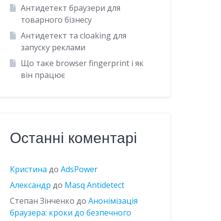
Антидетект браузери для
товарного бізнесу
Антидетект та cloaking для
запуску реклами
Що таке browser fingerprint і як
він працює
Останні коментарі
Кристина
до
AdsPower
Александр
до
Masq Antidetect
Степан Зінченко
до
Анонімізація
браузера: кроки до безпечного