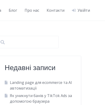
а
Блог
Про нас
Контакти
Увійти
Недавні записи
Landing page для ecommerce та AI
автоматизації
Як уникнути банів у TikTok Ads за
допомогою браузера