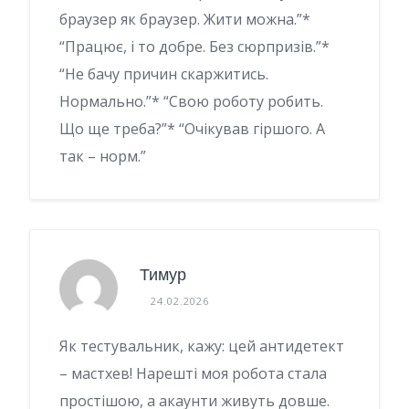
браузер як браузер. Жити можна.”*
“Працює, і то добре. Без сюрпризів.”*
“Не бачу причин скаржитись.
Нормально.”* “Свою роботу робить.
Що ще треба?”* “Очікував гіршого. А
так – норм.”
Тимур
24.02.2026
Як тестувальник, кажу: цей антидетект
– мастхев! Нарешті моя робота стала
простішою, а акаунти живуть довше.