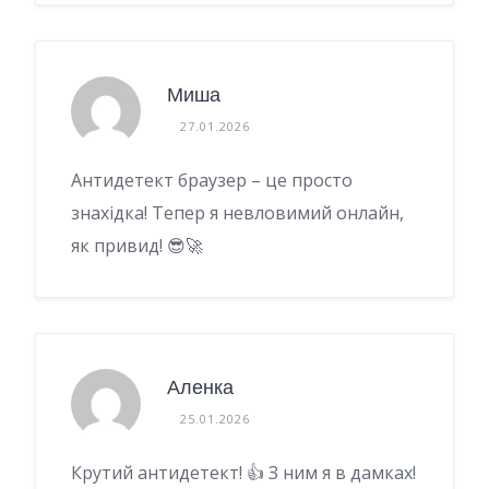
Миша
27.01.2026
Антидетект браузер – це просто
знахідка! Тепер я невловимий онлайн,
як привид! 😎🚀
Аленка
25.01.2026
Крутий антидетект! 👍 З ним я в дамках!